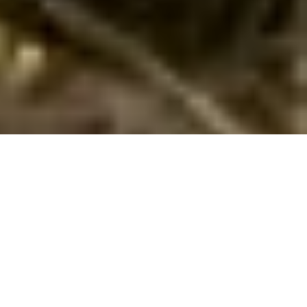
Ruhe und Besinnlichkeit in der Steiermark:
Lutzmannsdorf
Für einen ruhigen Familienurlaub in den Bergen ist die
Steiermark bekannt und beliebt. Ein besonders ruhiges
Örtchen ist Lutzmannsdorf in der Gemeinde Sankt Georgen