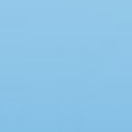
Swimmingpool
Whirlpool
Sauna
Internet
Satelliten-/Kabel TV
Kaminofen
Geschirrspüler
Waschmaschine
Trockner
Nichtraucher
Spiel- und Sportzimmer
Barrierefrei
Gute Angelmöglichkeiten
Eingezäunter Bereich
Klimaanlage
Ladestation für Elektroauto
Klimafreundlich