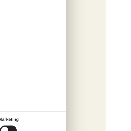
448,-
rsonen
s
fügen
tungen
547,-
s
Marketing
fügen