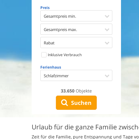
Geschirr
Preis
Waschma
Trockne
Gesamtpreis min.
Nichtrau
Spiel- u
Gesamtpreis max.
Barriere
Gute Ang
Rabat
Eingezäu
Inklusive Verbrauch
Klimaan
Ladestat
Ferienhaus
Klimafre
Schlafzimmer
33.650
Objekte
Suchen
Urlaub für die ganze Familie zwisc
Zeit für die Familie, pure Entspannung und Tage vo