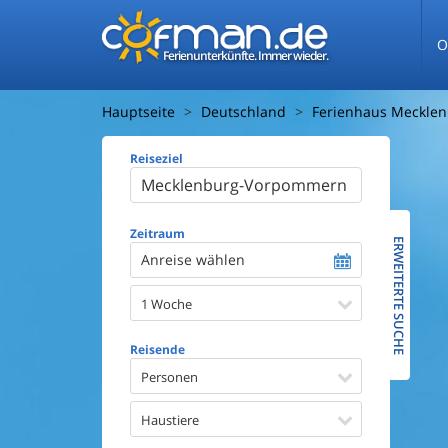
O
Ferienunterkünfte. Immer wieder.
Hauptseite
Deutschland
Ferienhaus Meckle
Reiseziel
Ferienhaus
Entfernun
Entfernun
Zeitraum
ERWEITERTE SUCHE
Anreise wählen
Wasserbl
1 Woche
Ausstattun
Swimmin
Reisende
Whirlpoo
Sauna
Personen
Internet
Satellite
Haustiere
Kaminof