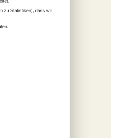
itet.
 zu Statistiken), dass wir
vom
ufen.
ß
traße
fügen
tungen