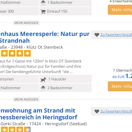
4
Erwachsen
chlafzimmer
1 Badezimmer
Mehr info
ser 300
Einkauf 150
MEHR ANZEIGEN
enhaus Meeresperle: Natur pur
Zu Favoriten hinzu
Strandnah
aße - 23948 - Klütz Ot Steinbeck
aus für 7 Gäste mit 120m² in Klütz OT Steinbeck
) (Erdgeschoss)
Natur pur für Familien und ihre
7 Übernach
er! Die familiengeführte Unterkunft "die
1.
Ab
EUR
ersonen
1 Haustier
Mehr info
chlafzimmer
2 Badezimmer
MEHR ANZEIGEN
enwohnung am Strand mit
Zu Favoriten hinzu
nessbereich in Heringsdorf
Gorki-Straße - 17424 - Heringsdorf (Seebad)