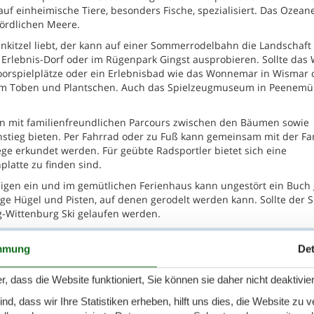
uf einheimische Tiere, besonders Fische, spezialisiert. Das Ozea
nördlichen Meere.
enkitzel liebt, der kann auf einer Sommerrodelbahn die Landschaft
s Erlebnis-Dorf oder im Rügenpark Gingst ausprobieren. Sollte das 
ndoorspielplätze oder ein Erlebnisbad wie das Wonnemar in Wismar 
 zum Toben und Plantschen. Auch das Spielzeugmuseum in Peenem
en mit familienfreundlichen Parcours zwischen den Bäumen sowie
instieg bieten. Per Fahrrad oder zu Fuß kann gemeinsam mit der Fa
e erkundet werden. Für geübte Radsportler bietet sich eine
latte zu finden sind.
eigen ein und im gemütlichen Ferienhaus kann ungestört ein Buch
ige Hügel und Pisten, auf denen gerodelt werden kann. Sollte der 
g-Wittenburg Ski gelaufen werden.
mmung
Det
r, dass die Website funktioniert, Sie können sie daher nicht deaktivie
s um 22 Uhr auf, auch in der Nebensaison.
d, dass wir Ihre Statistiken erheben, hilft uns dies, die Website zu 
r Familie Wulff in Zinnowitz, Wolgastsee mit Ruderbootverleih