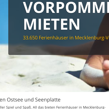
VORPOMM
spüler
schine
r
MIETEN
cher
nd Sportzimmer
frei
elmöglichkeiten
33.650 Ferienhäuser in Mecklenburg
nter Bereich
lage
ion für Elektroauto
undlich
hen Ostsee und Seenplatte
ller Spiel und Spaß. All das bieten Ferienhäuser in Mecklenburg-