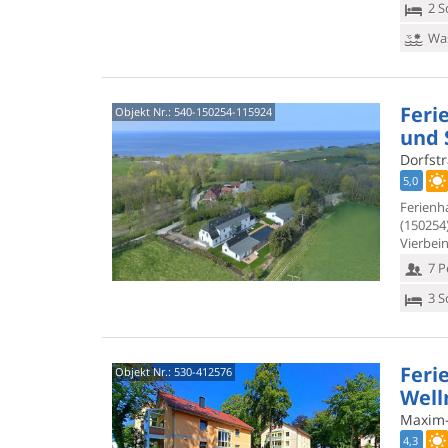
2 S
Was
Feri
Objekt Nr.:
540-150254-115924
und 
Dorfstr
5,0
Ferienh
(150254
Vierbein
7 P
3 S
Feri
Objekt Nr.:
530-412576
Well
Maxim-
4,3