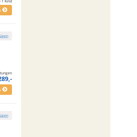
e
1
Kind
s
fügen
tungen
289,-
s
fügen