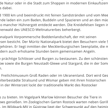
de Natur oder in die Stadt zum Shoppen in modernen Einkaufszen
s dabei.
 1900 km und beeindruckt mit feinen Sandstränden und vom Mee
rände laden ein zum Baden, Buddeln und Spazieren und an den mä
 so mancher Hühnergott entdeckt werden. Die Kreidefelsen liegen 
chenwald des UNESCO-Weltnaturerbes beherbergt.
tionalpark Vorpommersche Boddenlandschaft, der mit seinen
n besticht. Der Müritz Nationalpark bietet den Besuchern viele 
hören. Er liegt inmitten der Mecklenburgischen Seenplatte, die 
ondern auch erholsame Stunden beim gemeinsamen Angeln.
e prächtige Schlösser und Burgen zu bestaunen. Zu den schönsten
row sowie die Burgen Neustadt-Glewe und Stargard, die in der Som
n.
en Freilichtmuseum Groß Raden oder im Ukranenland. Dort wird Ge
elterbestädte Stralsund und Wismar geben mit ihren historischen
in der Winterzeit lockt der traditionelle Markt des Rostocker
 zu bieten. Im Vogelpark Marlow können Besucher die Tiere in
ws genießen. Im Zoologischen Garten Rostock warten neben Goril
n. Im Wildpark-MV in Güstrow liegt der Schwerpunkt auf den heimi