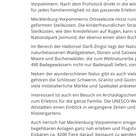
Vorpommern. Nach dem Frühstück direkt in die wil
für jedes Familienmitglied ist das passende Erlebni
Mecklenburg-Vorpommerns Ostseeküste misst rund
geformten Steilküsten. Die kinderfreundlichen St
Steilküsten, wie den Kreidefelsen auf Rügen, kann
Nationalpark Jasmund, der ebenso einen alten Bu
Im Bereich der Halbinsel Darß-Zingst liegt der Na
naturbelassenen Waldgebieten, Dünen und Salzwiese
Moore und Buchenwälder, die zum Weltnaturerbe ge
490 Badegewässern nicht nur Badespaß liefert, s
Neben der wunderschönen Natur gibt es auch viel
gehören die Schlösser Schwerin, Granitz und Güst
viele mittelalterliche Märkte und Spektakel anbiete
Interessant ist auch ein Besuch im Archäologisch
zum Erlebnis für die ganze Familie. Die UNESCO-W
Altstädten einen Einblick in vergangene Zeiten und 
Klostergartens.
Auch tierisch hat Mecklenburg-Vorpommern einiges
begehbaren Anlagen ganz nah erleben und Flugsho
Eisbären ca. 4200 Tiere darauf, bestaunt zu werde