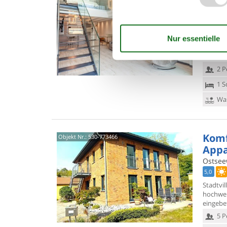
Meer
Südstr
5,0
Vebring
komfort
Wellnes
2 P
1 S
Was
Komf
Objekt Nr.:
530-773466
Appa
Ostseew
5,0
Stadtvi
hochwe
eingebet
5 P