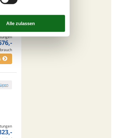
tungen
676,-
rbrauch
s
fügen
tungen
823,-