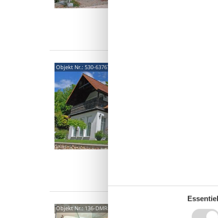
2 P
0 S
Was
Feri
Objekt Nr.:
530-637671
und 
Neuer 
5,0
Ferienw
willko
Lisa (2
2 P
1 S
Was
Essentiel
Mode
Objekt Nr.:
136-DMR848