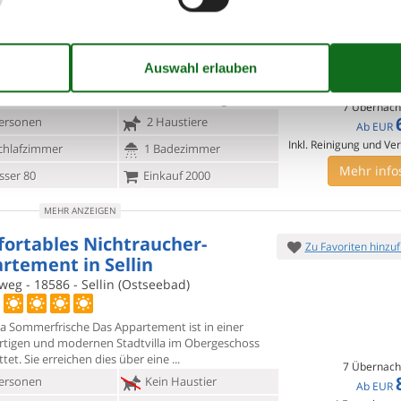
blick und Wellness
and - Prora/Rügen - 18609 - Binz
en Sie einen wunderbaren Urlaub am Meer in dieser
ablen
Ferienwohnung mit Zugang zu Pool und
s. Die moderne, stilvoll möblierte Wohnung
7 Übernach
ersonen
2 Haustiere
Ab
EUR
Inkl. Reinigung und Ve
chlafzimmer
1 Badezimmer
Mehr info
ser 80
Einkauf 2000
MEHR ANZEIGEN
ortables Nichtraucher-
Zu Favoriten hinzu
rtement in Sellin
eg - 18586 - Sellin (Ostseebad)
lla Sommerfrische Das Appartement ist in einer
rtigen und modernen
Stadtvilla im Obergeschoss
tet. Sie erreichen dies über eine
7 Übernach
ersonen
Kein Haustier
Ab
EUR