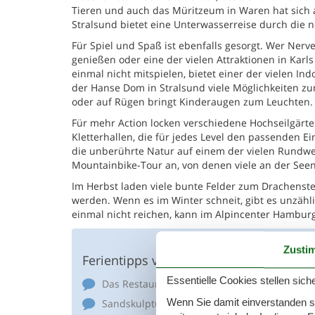
Tieren und auch das Müritzeum in Waren hat sich a
Stralsund bietet eine Unterwasserreise durch die 
Für Spiel und Spaß ist ebenfalls gesorgt. Wer Nerv
genießen oder eine der vielen Attraktionen in Karl
einmal nicht mitspielen, bietet einer der vielen I
der Hanse Dom in Stralsund viele Möglichkeiten
oder auf Rügen bringt Kinderaugen zum Leuchten.
Für mehr Action locken verschiedene Hochseilgärt
Kletterhallen, die für jedes Level den passenden E
die unberührte Natur auf einem der vielen Rundweg
Mountainbike-Tour an, von denen viele an der Seenp
Im Herbst laden viele bunte Felder zum Drachenst
werden. Wenn es im Winter schneit, gibt es unzähl
einmal nicht reichen, kann im Alpincenter Hambur
Zusti
Ferientipps von anderen Gästen
Essentielle Cookies stellen siche
Das Restaurant im Aquadrome hat bis Abend
Wenn Sie damit einverstanden sin
Sandskulpturenfestival Ahlbeck, Rosenhof de