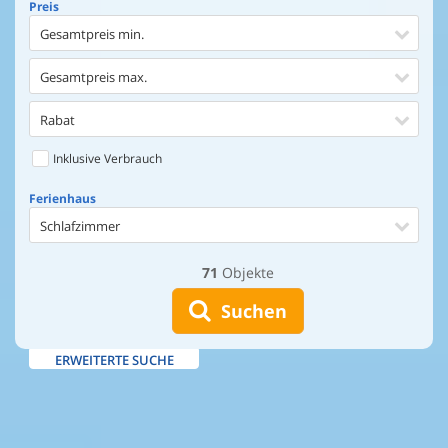
Preis
Gesamtpreis min.
Gesamtpreis max.
Rabat
Inklusive Verbrauch
Ferienhaus
Schlafzimmer
71
Objekte
Ferienhaus
Entfernung Einkaufen
Suchen
Entfernung Wasser
ERWEITERTE SUCHE
Wasserblick
Ausstattung