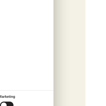
tungen
210,-
cherung
rsonen
s
fügen
tungen
446,-
rsonen
s
Marketing
fügen