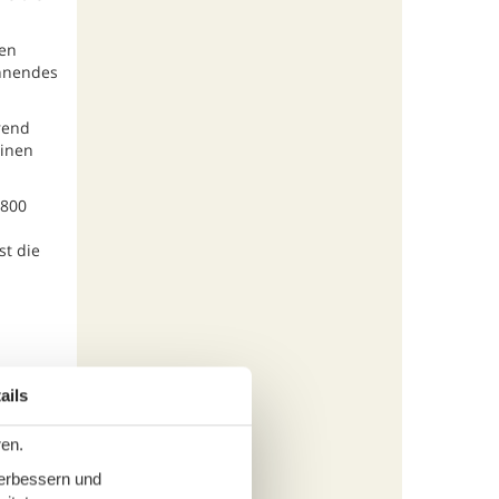
ßen
ohnendes
rend
einen
.800
st die
ails
fügen
ren.
verbessern und
tungen