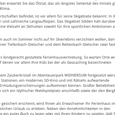
 erwartet Sie das Ötztal, das als längstes Seitental des Inntals gil
Klima.
tschaften befindet, ist vor allem für seine Skigebiete bekannt. In 
n und zahlreiche Langlaufloipen. Das Skigebiet Sölden hält darübe
ne Vielzahl an Skihütten sowohl für Ihre sportlichen Ambitionen a
 auch im Sommer nicht auf Ihr Skierlebnis verzichten wollen, da
eren Tiefenbach Gletscher und dem Rettenbach Gletscher zwei fas
rs kindgerecht gestaltete Ferienhausvermietung. So warten Orte wi
 denen vor allem Ihre Kids bei der als Geocaching bezeichneten
inem Zauberkristall im Abenteuerpark WIDIVERSUM fortgesetzt wer
er Stationen, ein modernes 5D-Kino und mit Rätseln aufwartende
e Ermüdungserscheinungen aufkommen können. Großer Beliebtheit
sich ein idyllischer Waldspielplatz anschließt sowie der den Ber
 gesichert erscheint, wird Ihnen als Erwachsener Ihr Ferienhaus i
esslichen Urlaub zu erleben. Neben den Annehmlichkeiten in den
e ein gutes Buch zu lesen oder mit Ihren Kindern zu spielen, lädt S