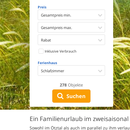
Geschirr
Preis
Waschma
Trockne
Gesamtpreis min.
Nichtrau
Spiel- u
Gesamtpreis max.
Barriere
Gute Ang
Rabat
Eingezäu
Inklusive Verbrauch
Klimaan
Ladestat
Ferienhaus
Klimafre
Schlafzimmer
278
Objekte
Suchen
Ein Familienurlaub im zweisaisonal
Sowohl im Ötztal als auch im parallel zu ihm verlau