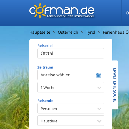
O
Ferienunterkünfte. Immer wieder.
Hauptseite
Österreich
Tyrol
Ferienhaus Öt
Reiseziel
Ferienhaus
Entfernun
Entfernun
Zeitraum
ERWEITERTE SUCHE
Anreise wählen
Wasserbl
1 Woche
Ausstattun
Swimmin
Reisende
Whirlpoo
Sauna
Personen
Internet
Satellite
Haustiere
Kaminof