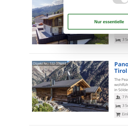
4,5
"Bergste
Stockwe
Dusche/
7 P
3 S
Pano
Objekt Nr.:
532-376068
Tirol
The Pea
wohlfüh
in Sölde
7 P
3 S
Ein