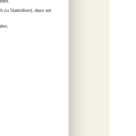
itet.
764,-
inigung
 zu Statistiken), dass wir
rsonen
s
ufen.
fügen
tungen
058,-
cherung
rsonen
s
fügen