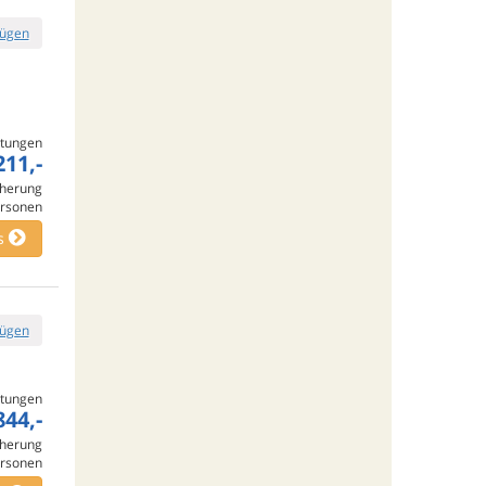
fügen
tungen
211,-
cherung
rsonen
s
fügen
tungen
844,-
cherung
rsonen