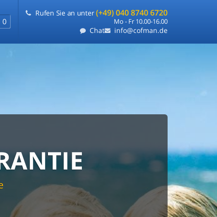
(+49) 040 8740 6720
Rufen Sie an unter
0
Mo - Fr 10.00-16.00
Chat
info@cofman.de
SER IN
RANTIE
FLEXIBLE
ETEN
e
ie uns