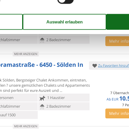
iger - Chalet", 5-Zimmer-Chalet 120 m2 auf 2
7 Übernach
rken. Eingang. 1
Zimmer mit 1 Bett, 1 Doppelbett,
7.
Ab
EUR
WC und Sat-TV (Flachbildschirm). Grosse
Inkl. Endreinigung und Versi
ersonen
1 Haustier
7
Pe
chlafzimmer
2 Badezimmer
Mehr info
MEHR ANZEIGEN
ramastraße - 6450 - Sölden In
Zu Favoriten hinzu
k Sölden, Bergsteiger Chalet Ankommen, eintreten,
len ? unsere
gemütlichen Chalets und Appartements
n sind perfekt für eure Auszeit und
7 Übernach
10.
ersonen
1 Haustier
Ab
EUR
7
Pe
chlafzimmer
2 Badezimmer
Mehr info
kauf 1500
MEHR ANZEIGEN