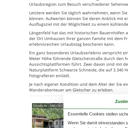
Urlaubsregion zum Besuch verschiedener Sehenswü
Letztere werden Sie täglich wahrnehmen, wenn Sie 
können. Aufwerten können Sie deren Anblick mit e
Ausflugsziel mit der Möglichkeit zu einem kühlende
Längenfeld hat das mit historischen Bauernhöfen 
der Ort Umhausen Ihrer ganzen Familie mit dem F
erlebnisreichen Urlaubstag bescheren kann.
Ein ganz besonderes Urlaubserlebnis verspricht ei
Meter Höhe führende Gletscherstraße durch den h
Aussichtsplattformen führt. Zwei davon sind mit de
Naturplattform Schwarze Schneide, die auf 3.340 
Fotografieren einlädt.
Je nach eigener Kondition und dem Alter der Sie ev
Wanderabenteuer am Gletscher zu erleben.
Zusti
Habi
Objekt Nr.:
540-190378-155642
Essentielle Cookies stellen siche
Ferienw
(1. Stoc
Wenn Sie damit einverstanden sin
KOMFORT