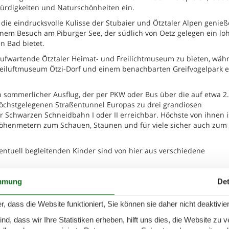
rdigkeiten und Naturschönheiten ein.
die eindrucksvolle Kulisse der Stubaier und Ötztaler Alpen genie
inem Besuch am Piburger See, der südlich von Oetz gelegen ein l
n Bad bietet.
aufwartende Ötztaler Heimat- und Freilichtmuseum zu bieten, wäh
reiluftmuseum Ötzi-Dorf und einem benachbarten Greifvogelpark 
n sommerlicher Ausflug, der per PKW oder Bus über die auf etwa 2
öchstgelegenen Straßentunnel Europas zu drei grandiosen
r Schwarzen Schneidbahn I oder II erreichbar. Höchste von ihnen i
Höhenmetern zum Schauen, Staunen und für viele sicher auch zum
entuell begleitenden Kinder sind von hier aus verschiedene
mmung
Det
chen - 6433 - Oetz
Zu Favoriten hinzu
r, dass die Website funktioniert, Sie können sie daher nicht deaktivie
ohnung/App. für 7 Gäste mit 79m² in Oetz (190378)
k) ALPINES
URLAUBSERLEBNIS GENUSS. PANORAMA.
d, dass wir Ihre Statistiken erheben, hilft uns dies, die Website zu 
. NATUR. ABENTEUER. Falkners Five
7 Übernach