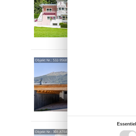
"Relax 
Oberges
1 Doppe
Wohnkü
5 P
2 S
Ober
Objekt Nr.:
532-956877
LIDA CH
ruhiger
Haus lie
10 
5 S
Essentiel
6450
Objekt Nr.:
301-AT6450.751.5