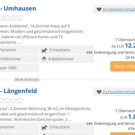
 - Umhausen
Zu Favoriten hinzu
ents Ambiente", 16-Zimmer-Haus auf 3
erken. Modern und
geschmackvoll eingerichtet:
. Galerie mit offenem Kamin und TV
7 Übernach
ldschirm).
12.
Ab
EUR
Personen
3 Haustiere
Inkl. Endreinigung und Versi
24
Pe
chlafzimmer
8 Badezimmer
Mehr info
ser 7000
MEHR ANZEIGEN
 - Längenfeld
Zu Favoriten hinzu
- Lisa", 2-Zimmer-Wohnung 38 m2, im Obergeschoss.
7 Übernach
abel und
geschmackvoll eingerichtet: 1
1.
EUR
immer. Wohnküche (Geschirrspüler, 2
Inkl. Endreinigung und Versi
ersonen
3 Haustiere
4
Pe