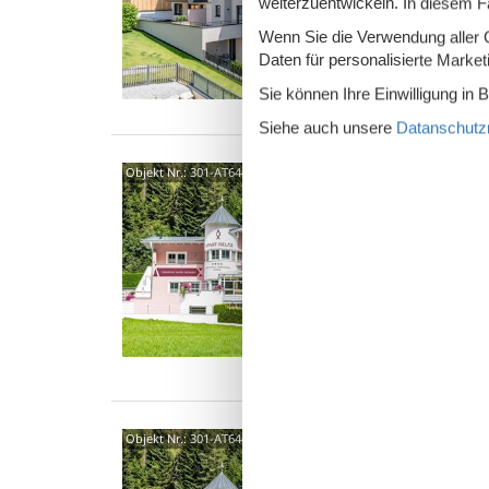
weiterzuentwickeln. In diesem F
7 P
Wenn Sie die Verwendung aller Co
2 S
Daten für personalisierte Marke
Sie können Ihre Einwilligung in 
Siehe auch unsere
Datanschutzri
6444
Objekt Nr.:
301-AT6444.179.3
4,0
"Relax 
Komfort
Doppelz
1
8 P
3 S
6444
Objekt Nr.:
301-AT6444.179.2
4,0