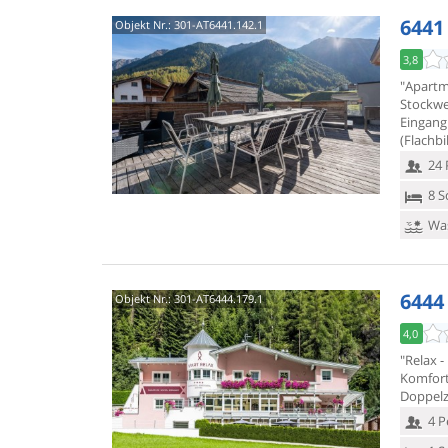
6441
Objekt Nr.:
301-AT6441.142.1
3,8
"Apartm
Stockw
Eingang
(Flachbi
24 
8 S
Was
6444
Objekt Nr.:
301-AT6444.179.1
4,0
"Relax 
Komfort
Doppelz
4 P