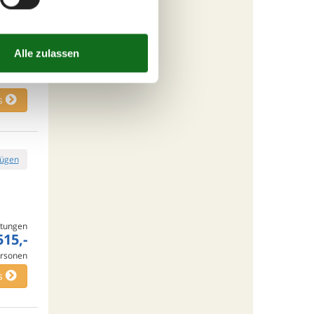
tungen
182,-
cherung
rsonen
s
fügen
tungen
515,-
rsonen
s