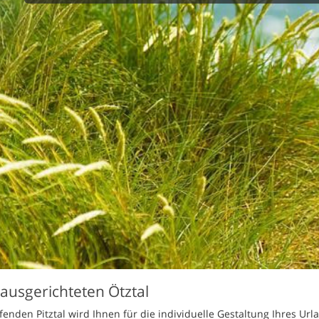
spüler
278 Ferienhäuser in Ötztal im Angebot
schine
r
cher
nd Sportzimmer
frei
elmöglichkeiten
nter Bereich
lage
ion für Elektroauto
undlich
 ausgerichteten Ötztal
fenden Pitztal wird Ihnen für die individuelle Gestaltung Ihres Url