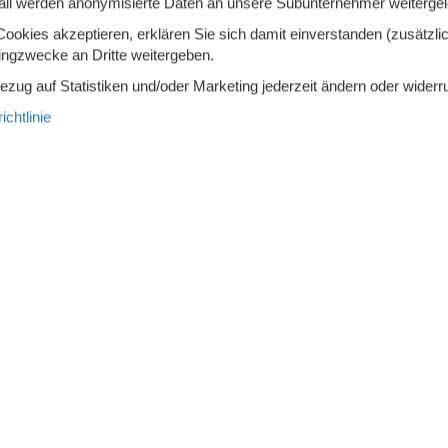
all werden anonymisierte Daten an unsere Subunternehmer weitergele
2.
Ab
EUR
ersonen
1 Haustier
Inkl. Endre
okies akzeptieren, erklären Sie sich damit einverstanden (zusätzlich
chlafzimmer
2 Badezimmer
7
Pe
tingzwecke an Dritte weitergeben.
Mehr info
Bezug auf Statistiken und/oder Marketing jederzeit ändern oder widerr
chtlinie
MEHR ANZEIGEN
 - Längenfeld
Zu Favoriten hinzu
- Vanessa", 4-Zimmer-Maisonette-Wohnung 80 m2.
7 Übernach
abel und
geschmackvoll eingerichtet: 1
3.
immer mit 1 Doppelbett und 2 Schlafmöglichkeiten.
Ab
EUR
Inkl. Endreinigung und Versi
8
Pe
ersonen
3 Haustiere
Mehr info
chlafzimmer
1 Badezimmer
MEHR ANZEIGEN
 - Längenfeld
Zu Favoriten hinzu