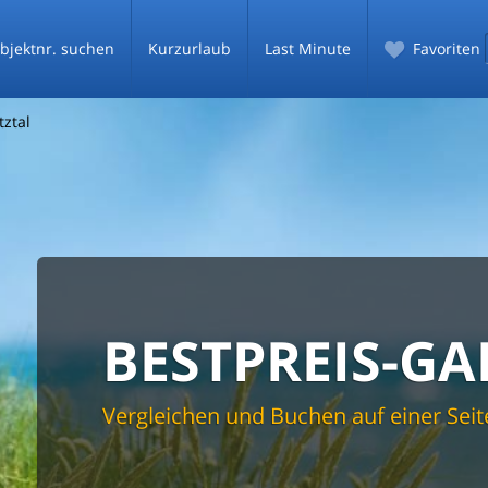
bjektnr. suchen
Kurzurlaub
Last Minute
Favoriten
ztal
g Einkaufen
g Wasser
ick
FERIENHÄU
BESTPREIS-GA
SICHERE UND 
g
gpool
l
BUCHUNG
ÖTZTAL MI
Vergleichen und Buchen auf einer Seit
n-/Kabel TV
Buchen Sie online oder kontaktieren S
en