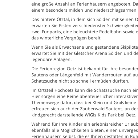
eine große Anzahl an Ferienhäusern angeboten. Dabei
einem besonders milden und niederschlagsarmen 
Das hintere Ötztal, in dem sich Sölden mit seinen Or
erwarten Sie Pisten verschiedenster Schwierigkeite
zwei Funparks, eine beleuchtete Rodelbahn sowie ei
das winterliche Vergnügen bereit.
Wenn Sie als Erwachsene und gestandene Skipiloten
erwartet Sie mit der Gletscher Arena Sölden und d
legendäre Anlagen.
Die Ferienregion Oetz ist bekannt für ihre besonde
Sautens oder Längenfeld mit Wanderrouten auf, auf
Schatzsuche nicht so schnell ermüden dürften.
Im Ortsteil Hochoetz kann die Schatzsuche nach e
Hier sorgen eine Reihe abenteuerlicher interaktiv
Themenwege dafür, dass bei Klein und Groß kein
erfreuen sich auch der Zauberwald Sautens, an den 
kindgerecht darstellende WIGIs Kids Park bei Oetz.
Während für Ihre Kinder ein erlebnisreicher Urlaub
ebenfalls alle Möglichkeiten bieten, einen unverg
Ferienhäusern selbst, die es Ihnen gestatten in Ruh