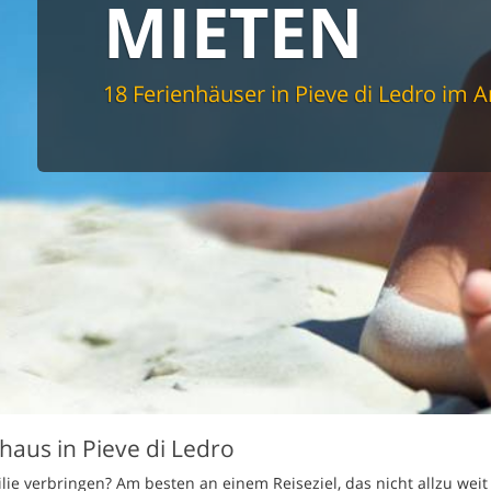
MIETEN
spüler
schine
r
cher
18 Ferienhäuser in Pieve di Ledro im 
nd Sportzimmer
frei
elmöglichkeiten
nter Bereich
lage
ion für Elektroauto
undlich
nhaus in Pieve di Ledro
ie verbringen? Am besten an einem Reiseziel, das nicht allzu weit