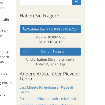
di
hen
Haben Sie Fragen?
mizile
Wählen Sie (+49) 040 8740 6720
f ist
ne
Mo - Fr 10.00-16.00
Sa 10.00-14.00
Mailen Sie uns
nblick
stisch
Und erhalten Sie eine schnelle
das
Antwort, jeden Tag
Andere Artikel über Pieve di
zu den
Ledro
ein, in
Last Minute Ferienhäuser Pieve di
Ledro
 und
Ferienhaus Pieve di Ledro mit Hund