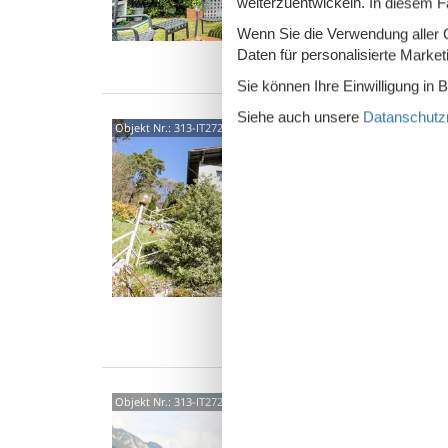
weiterzuentwickeln. In diesem F
1 S
Wenn Sie die Verwendung aller Co
Was
Daten für personalisierte Marke
Sie können Ihre Einwilligung in 
Siehe auch unsere
Datanschutzri
3806
Objekt Nr.:
313-IT2725.370.1
4,5
4-Zimme
gemütlic
Panoram
Ausgan
7 P
2 S
Was
3806
Objekt Nr.:
313-IT2725.350.1
3,9