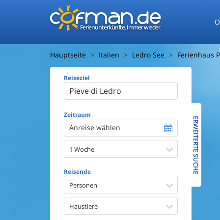
O
Ferienunterkünfte. Immer wieder.
Hauptseite
Italien
Ledro See
Ferienhaus P
Reiseziel
Ferienhaus
Entfernun
Entfernun
Zeitraum
ERWEITERTE SUCHE
Anreise wählen
Wasserbl
1 Woche
Ausstattun
Swimmin
Reisende
Whirlpoo
Sauna
Personen
Internet
Satellite
Haustiere
Kaminof