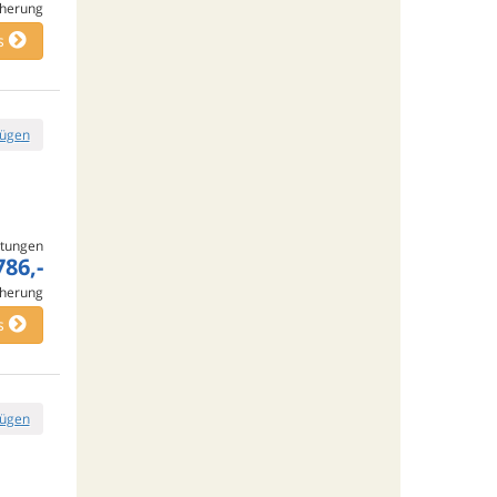
cherung
s
fügen
tungen
786,-
cherung
s
fügen