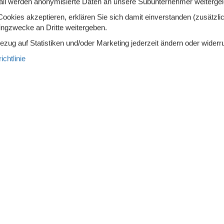
all werden anonymisierte Daten an unsere Subunternehmer weitergele
Inkl. Endreinigung und Versi
chlafzimmer
2 Badezimmer
okies akzeptieren, erklären Sie sich damit einverstanden (zusätzlich
Mehr info
ser 600
tingzwecke an Dritte weitergeben.
Bezug auf Statistiken und/oder Marketing jederzeit ändern oder widerr
MEHR ANZEIGEN
chtlinie
7 - Lago Di Ledro
Zu Favoriten hinzu
r-Haus 100 m2 auf 2 Stockwerken. Modern und
h eingerichtet: 1
grosses Zimmer mit
afenster mit 1 Bett, 1 Doppelbett und Dusche/WC.
g
7 Übernach
1.
ersonen
2 Haustiere
Ab
EUR
Inkl. Endreinigung und Versi
chlafzimmer
2 Badezimmer
Mehr info
ser 200
MEHR ANZEIGEN
7 - Lago Di Ledro
Zu Favoriten hinzu