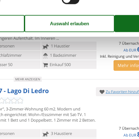
MEHR ANZEIGEN
San Michele - 38067 - Ledro
Zu Favoriten hinzu
e Jahr über bietet dieses Feriendomizil in Ledro,
 einen
ruhigen Rahmen für einen Kurzurlaub oder
ängeren Aufenthalt. Im Inneren
7 Übernach
ersonen
1 Haustier
Ab
EUR
chlafzimmer
1 Badezimmer
Inkl. Reinigung und Ve
ser 50
Einkauf 500
Mehr info
MEHR ANZEIGEN
7 - Lago Di Ledro
Zu Favoriten hinzu
or", 3-Zimmer-Wohnung 60 m2. Modern und
h eingerichtet:
Wohn-/Esszimmer mit Sat-TV. 1
mit 1 Bett und 1 Doppelbett. 1 Zimmer mit 2 Betten.
7 Übernach
ersonen
3 Haustiere
Ab
EUR