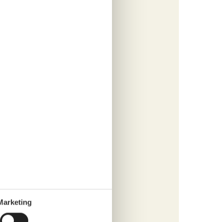
tungen
983,-
cherung
s
fügen
tungen
983,-
cherung
Marketing
s