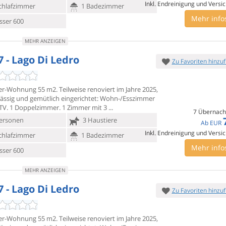
Inkl. Endreinigung und Versi
chlafzimmer
1 Badezimmer
Mehr info
ser 600
MEHR ANZEIGEN
7 - Lago Di Ledro
Zu Favoriten hinzu
r-Wohnung 55 m2. Teilweise renoviert im Jahre 2025,
ässig und
gemütlich eingerichtet: Wohn-/Esszimmer
-TV. 1 Doppelzimmer. 1 Zimmer mit 3
7 Übernach
ersonen
3 Haustiere
Ab
EUR
Inkl. Endreinigung und Versi
chlafzimmer
1 Badezimmer
Mehr info
ser 600
MEHR ANZEIGEN
7 - Lago Di Ledro
Zu Favoriten hinzu
r-Wohnung 55 m2. Teilweise renoviert im Jahre 2025,