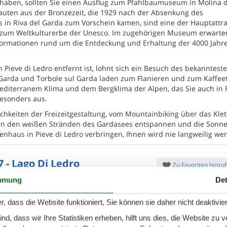
 haben, sollten Sie einen Ausflug zum Pfahlbaumuseum in Molina d
auten aus der Bronzezeit, die 1929 nach der Absenkung des
 in Riva del Garda zum Vorschein kamen, sind eine der Hauptattr
n zum Weltkulturerbe der Unesco. Im zugehörigen Museum erwarte
ormationen rund um die Entdeckung und Erhaltung der 4000 Jahre
 Pieve di Ledro entfernt ist, lohnt sich ein Besuch des bekanntest
el Garda und Torbole sul Garda laden zum Flanieren und zum Kaffee
diterranem Klima und dem Bergklima der Alpen, das Sie auch in P
besonders aus.
chkeiten der Freizeitgestaltung, vom Mountainbiking über das Klet
an den weißen Stränden des Gardasees entspannen und die Sonn
enhaus in Pieve di Ledro verbringen, Ihnen wird nie langweilig we
7 - Lago Di Ledro
Zu Favoriten hinzu
mmung
Det
r-Haus 60 m2 auf 2 Stockwerken. Komfortabel und
r, dass die Website funktioniert, Sie können sie daher nicht deaktivie
ckvoll
eingerichtet: Wohn-/Schlafzimmer mit
afenster mit 1 Diwanbett, Schwedenofen und
7 Übernach
d, dass wir Ihre Statistiken erheben, hilft uns dies, die Website zu 
1.
ersonen
3 Haustiere
Ab
EUR