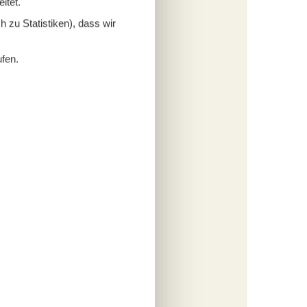
itet.
cherung
 zu Statistiken), dass wir
s
ufen.
fügen
tungen
174,-
cherung
s
fügen