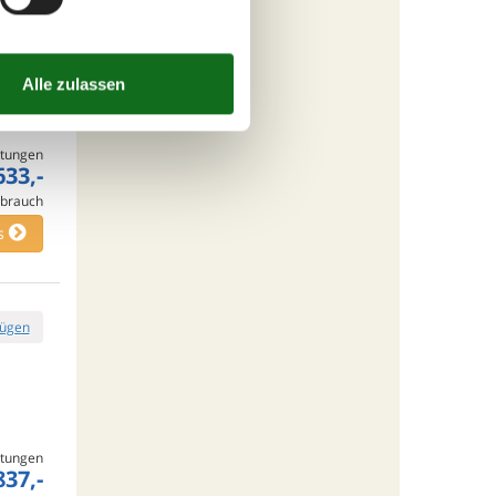
fügen
tungen
633,-
rbrauch
s
fügen
tungen
837,-