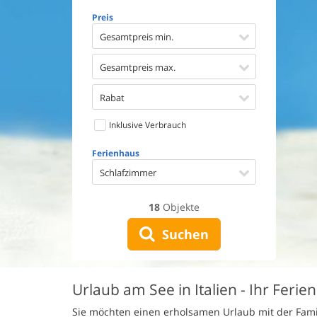
Geschirr
Preis
Waschma
Trockne
Gesamtpreis min.
Nichtrau
Spiel- u
Gesamtpreis max.
Barriere
Gute Ang
Rabat
Eingezäu
Inklusive Verbrauch
Klimaan
Ladestat
Ferienhaus
Klimafre
Schlafzimmer
18
Objekte
Suchen
Urlaub am See in Italien - Ihr Ferie
Sie möchten einen erholsamen Urlaub mit der Famil