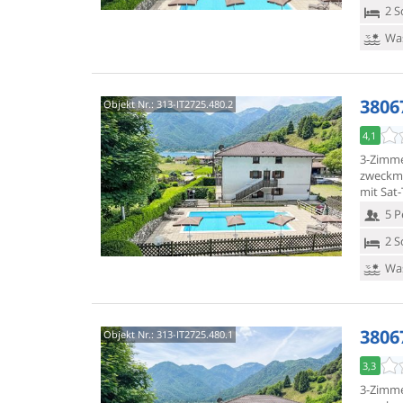
2 S
Was
3806
Objekt Nr.:
313-IT2725.480.2
4,1
3-Zimme
zweckm
mit Sat
5 P
2 S
Was
3806
Objekt Nr.:
313-IT2725.480.1
3,3
3-Zimme