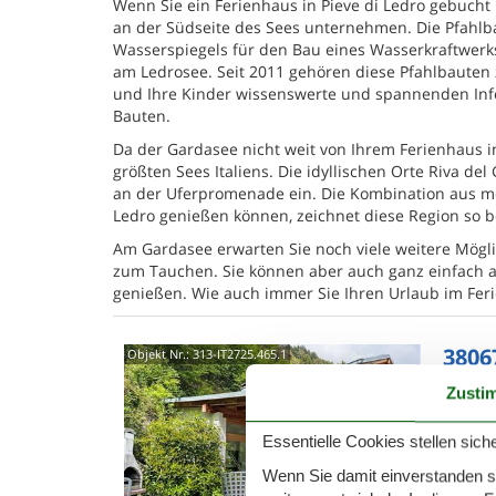
Wenn Sie ein Ferienhaus in Pieve di Ledro gebucht
an der Südseite des Sees unternehmen. Die Pfahlb
Wasserspiegels für den Bau eines Wasserkraftwerks
am Ledrosee. Seit 2011 gehören diese Pfahlbaute
und Ihre Kinder wissenswerte und spannenden Inf
Bauten.
Da der Gardasee nicht weit von Ihrem Ferienhaus in
größten Sees Italiens. Die idyllischen Orte Riva d
an der Uferpromenade ein. Die Kombination aus me
Ledro genießen können, zeichnet diese Region so 
Am Gardasee erwarten Sie noch viele weitere Mögli
zum Tauchen. Sie können aber auch ganz einfach 
genießen. Wie auch immer Sie Ihren Urlaub im Feri
3806
Objekt Nr.:
313-IT2725.465.1
Zusti
5,0
2-Zimme
Essentielle Cookies stellen siche
geschma
Panoram
Wenn Sie damit einverstanden sin
3 P