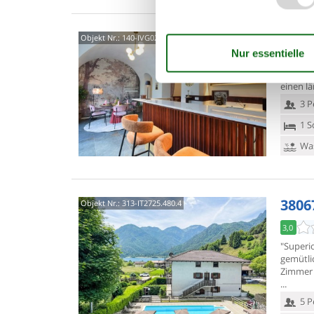
Via 
Objekt Nr.:
140-IVG021
Das ganz
Italien,
einen l
3 P
1 S
Was
3806
Objekt Nr.:
313-IT2725.480.4
3,0
"Superi
gemütlic
Zimmer 
5 P