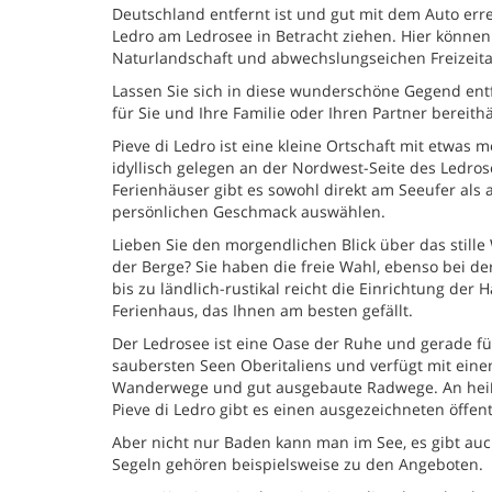
Deutschland entfernt ist und gut mit dem Auto erre
Ledro am Ledrosee in Betracht ziehen. Hier können
Naturlandschaft und abwechslungseichen Freizeitak
Lassen Sie sich in diese wunderschöne Gegend entf
für Sie und Ihre Familie oder Ihren Partner bereithä
Pieve di Ledro ist eine kleine Ortschaft mit etwas m
idyllisch gelegen an der Nordwest-Seite des Ledros
Ferienhäuser gibt es sowohl direkt am Seeufer al
persönlichen Geschmack auswählen.
Lieben Sie den morgendlichen Blick über das still
der Berge? Sie haben die freie Wahl, ebenso bei d
bis zu ländlich-rustikal reicht die Einrichtung der
Ferienhaus, das Ihnen am besten gefällt.
Der Ledrosee ist eine Oase der Ruhe und gerade für
saubersten Seen Oberitaliens und verfügt mit ei
Wanderwege und gut ausgebaute Radwege. An heiße
Pieve di Ledro gibt es einen ausgezeichneten öffen
Aber nicht nur Baden kann man im See, es gibt au
Segeln gehören beispielsweise zu den Angeboten.