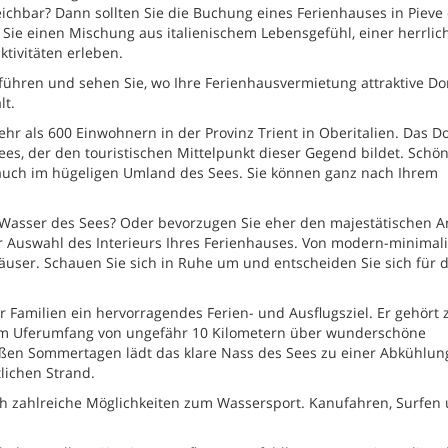
ichbar? Dann sollten Sie die Buchung eines Ferienhauses in Pieve 
 Sie einen Mischung aus italienischem Lebensgefühl, einer herrlic
tivitäten erleben.
ühren und sehen Sie, wo Ihre Ferienhausvermietung attraktive Do
lt.
ehr als 600 Einwohnern in der Provinz Trient in Oberitalien. Das Dor
ees, der den touristischen Mittelpunkt dieser Gegend bildet. Schö
s auch im hügeligen Umland des Sees. Sie können ganz nach Ihrem
e Wasser des Sees? Oder bevorzugen Sie eher den majestätischen A
er Auswahl des Interieurs Ihres Ferienhauses. Von modern-minimali
 Häuser. Schauen Sie sich in Ruhe um und entscheiden Sie sich für 
 Familien ein hervorragendes Ferien- und Ausflugsziel. Er gehört 
nem Uferumfang von ungefähr 10 Kilometern über wunderschöne
n Sommertagen lädt das klare Nass des Sees zu einer Abkühlung 
tlichen Strand.
ch zahlreiche Möglichkeiten zum Wassersport. Kanufahren, Surfen