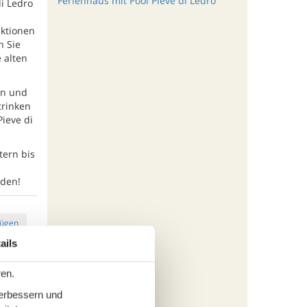
Ferienhaus mit Pool Pieve di Ledro
i Ledro
aktionen
n Sie
 alten
en und
trinken
ieve di
tern bis
e
rden!
fügen
ails
ren.
tungen
verbessern und
325,-