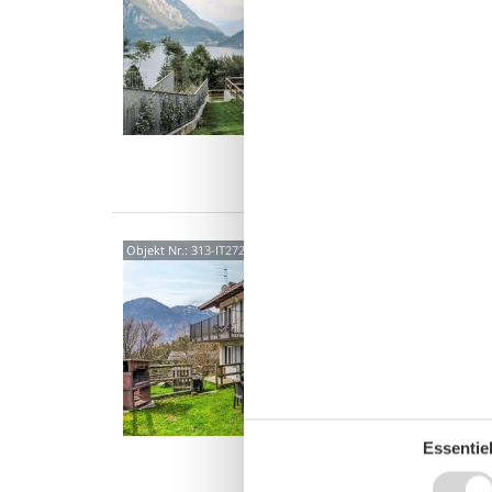
3-Zimme
renovier
eingeri
6 P
2 S
Was
3806
Objekt Nr.:
313-IT2725.350.2
5,0
3-Zimme
renovier
eingeri
6 P
2 S
Essentiel
Was