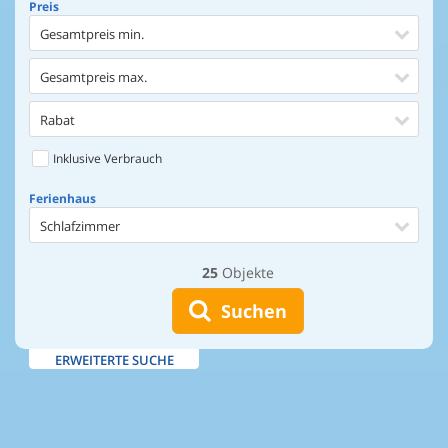
Preis
Gesamtpreis min.
Gesamtpreis max.
Rabat
Inklusive Verbrauch
Ferienhaus
Schlafzimmer
25
Objekte
Ferienhaus
Entfernung Einkaufen
Suchen
Entfernung Wasser
ERWEITERTE SUCHE
Wasserblick
Ausstattung