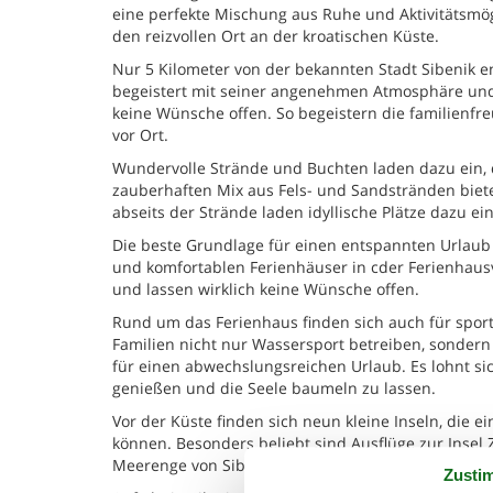
eine perfekte Mischung aus Ruhe und Aktivitätsmög
den reizvollen Ort an der kroatischen Küste.
Nur 5 Kilometer von der bekannten Stadt Sibenik en
begeistert mit seiner angenehmen Atmosphäre und s
keine Wünsche offen. So begeistern die familienfr
vor Ort.
Wundervolle Strände und Buchten laden dazu ein, 
zauberhaften Mix aus Fels- und Sandstränden biet
abseits der Strände laden idyllische Plätze dazu e
Die beste Grundlage für einen entspannten Urlaub
und komfortablen Ferienhäuser in cder Ferienhaus
und lassen wirklich keine Wünsche offen.
Rund um das Ferienhaus finden sich auch für sportl
Familien nicht nur Wassersport betreiben, sondern
für einen abwechslungsreichen Urlaub. Es lohnt si
genießen und die Seele baumeln zu lassen.
Vor der Küste finden sich neun kleine Inseln, die
können. Besonders beliebt sind Ausflüge zur Insel Zl
Meerenge von Sibenik.
Zusti