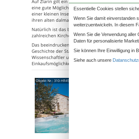
Auf Zlarin gilt ein Pkw-Fahrverbot. Das Inselgebi
eine gute Möglichkeit die traumhafte Insellandscha
Essentielle Cookies stellen siche
einer kleinen Insel gelegenen Kleinstadt Primosten.
Wenn Sie damit einverstanden sin
ihren alten dalmatinischen Steinhäusern zu erkund
weiterzuentwickeln. In diesem F
Natürlich ist das beliebteste Ausflugsziel die mittel
Wenn Sie die Verwendung aller Co
zahlreichen Kirchen, Klosteranlagen und Palästen, d
Daten für personalisierte Marke
Das beeindruckendste Bauwerk der Stadt ist die Kath
Sie können Ihre Einwilligung in 
Geschichte der Stadt einging. Damals wie heute gilt
Wissenschaftler und Schriftsteller lebten bzw. leb
Siehe auch unsere
Datanschutzri
Einkaufsmöglichkeiten, sondern auch ein reich gef
22000
Objekt Nr.:
310-HR4500.681.1
5,0
Willkom
unberüh
ruhige V
8 P
3 S
Was