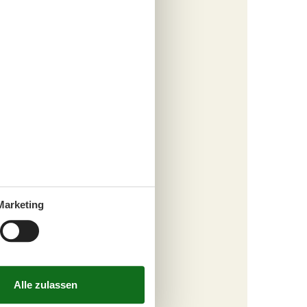
fügen
tungen
762,-
rbrauch
s
Marketing
fügen
tungen