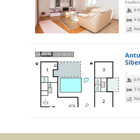
friedlic
8 P
4 S
Was
Antu
Objekt Nr.:
133-CSV371
Sibe
8 P
3 S
Was