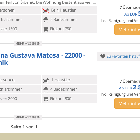
hen Teil von Šibenik. Die Wohnung besteht aus vier
7 Übernach
ersonen
Kein Haustier
Ab
EUR
chlafzimmer
2 Badezimmer
Inkl. Reinigung und Ve
ser 1500
Einkauf 750
Mehr info
MEHR ANZEIGEN
na Gustava Matosa - 22000 -
Zu Favoriten hinzu
nik
ersonen
1 Haustier
7 Übernach
2.
Ab
EUR
chlafzimmer
4 Badezimmer
Inkl. Reinigung und Ve
ser 2000
Einkauf 800
Mehr info
MEHR ANZEIGEN
Seite 1 von 1