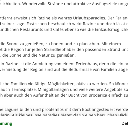
lichkeiten. Wundervolle Strände und attraktive Ausflugsziele um
tfernt erweist sich Razine als wahres Urlaubsparadies. Der Ferien
einer Lage. Fast schon beschaulich wirkt Razine und doch lässt 
eundlichen Restaurants und Cafés ebenso wie die Einkaufsmöglichk
die Sonne zu genießen, zu baden und zu planschen. Mit einem
et die Region für jeden Strandliebhaber den passenden Strand un
in, die Sonne und die Natur zu genießen.
 in Razine ist die Anmietung von einem Ferienhaus, denn die einl
vermietung der Region sind auf die Bedürfnisse von Familien abg
iche Familien vielfältige Möglichkeiten, aktiv zu werden. So könne
 auch Tennisplätze, Minigolfanlagen und viele weitere Angebote s
ch aber auch den Aufenthalt an der Bucht von Brodarica einfach z
 eine Lagune bilden und problemlos mit dem Boot angesteuert werd
arin. Als kleines Inselparadies bietet Zlarin einen herrlichen Blick
mmung
Det