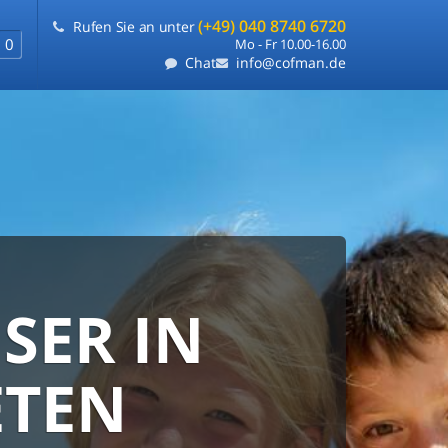
(+49) 040 8740 6720
Rufen Sie an unter
0
Mo - Fr 10.00-16.00
Chat
info@cofman.de
SER IN
RANTIE
FLEXIBLE
ETEN
e
ie uns