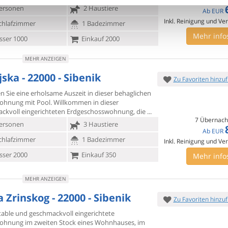
ersonen
2 Haustiere
Ab
EUR
Inkl. Reinigung und Ve
chlafzimmer
1 Badezimmer
Mehr info
ser 1000
Einkauf 2000
MEHR ANZEIGEN
ska - 22000 - Sibenik
Zu Favoriten hinzu
n Sie eine erholsame Auszeit in dieser behaglichen
wohnung mit
Pool. Willkommen in dieser
ckvoll eingerichteten Erdgeschosswohnung, die
7 Übernach
ersonen
3 Haustiere
Ab
EUR
chlafzimmer
1 Badezimmer
Inkl. Reinigung und Ve
ser 2000
Einkauf 350
Mehr info
MEHR ANZEIGEN
 Zrinskog - 22000 - Sibenik
Zu Favoriten hinzu
able und geschmackvoll eingerichtete
ohnung im zweiten Stock
eines Wohnhauses, im