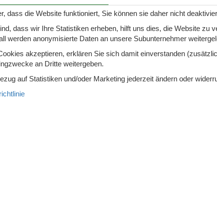
et kann mit dem Fahrrad erkundet werden, doch auch Wanderungen 
ft zu entdecken. Für Familien lohnt sich aber auch ein Besuch der 
r, dass die Website funktioniert, Sie können sie daher nicht deaktivie
 Hier lädt ein Labyrinth aus engen Gässchen dazu ein, die Altstadt
d, dass wir Ihre Statistiken erheben, hilft uns dies, die Website zu 
en und liebevoll gestaltete Hinterhöfe und Gärten zu entdecken.
all werden anonymisierte Daten an unsere Subunternehmer weitergele
alterliche Stadt Sibenik. Der einzigartig schöne Altstadtkern ist gep
okies akzeptieren, erklären Sie sich damit einverstanden (zusätzlich
enn schließlich war die Stadt einst der ganze Stolz von König Kres
tingzwecke an Dritte weitergeben.
edrale des hl. Jakobs, die mit einer Bauzeit von 100 Jahren in die
Bezug auf Statistiken und/oder Marketing jederzeit ändern oder widerr
 die Stadt als kulturelles Zentrum und zahlreiche Künstler,
en in der Metropole. Entsprechend locken in der Stadt nicht nur gu
chtlinie
üllter Veranstaltungskalender sowie zahlreiche Museen und Galeri
 - Šibenik
Zu Favoriten hinzu
men in Ihrem Traumurlaubsdomizil inmitten der
rten Landschaft von
Šibenik, Dalmatien. Diese
illa ist Ihr Tor zu einem unvergesslichen
7 Übernach
3.
ersonen
Kein Haustier
Ab
EUR
Inkl. Endreinigung und Versi
chlafzimmer
4 Badezimmer
Mehr info
ser 500