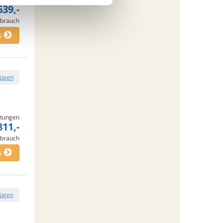
639,-
rbrauch
s
fügen
tungen
811,-
rbrauch
s
fügen