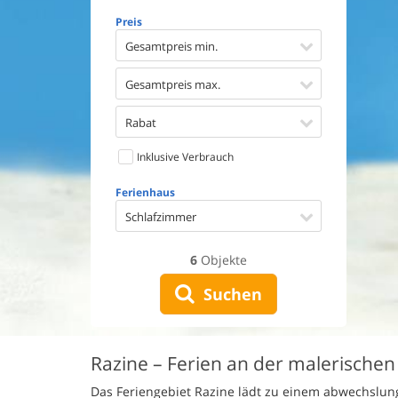
Geschirr
Preis
Waschma
Trockne
Gesamtpreis min.
Nichtrau
Spiel- u
Gesamtpreis max.
Barriere
Gute Ang
Rabat
Eingezäu
Inklusive Verbrauch
Klimaan
Ladestat
Ferienhaus
Klimafre
Schlafzimmer
6
Objekte
Suchen
Razine – Ferien an der malerischen 
Das Feriengebiet Razine lädt zu einem abwechslungs