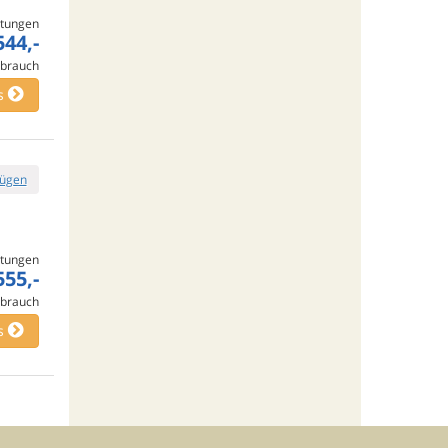
tungen
544,-
rbrauch
s
fügen
tungen
555,-
rbrauch
s