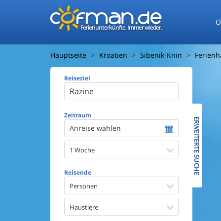
O
Ferienunterkünfte. Immer wieder.
Hauptseite
Kroatien
Sibenik-Knin
Ferienh
Reiseziel
Ferienhaus
Entfernun
Entfernun
Zeitraum
ERWEITERTE SUCHE
Anreise wählen
Wasserbl
1 Woche
Ausstattun
Swimmin
Reisende
Whirlpoo
Sauna
Personen
Internet
Satellite
Haustiere
Kaminof