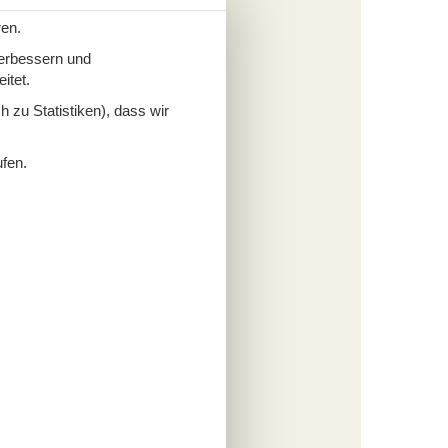
sind
auf
ren.
 mit
verbessern und
itet.
rägt von
 zu Statistiken), dass wir
imir.
ufen.
te
en.
fügen
tungen
538,-
cherung
s