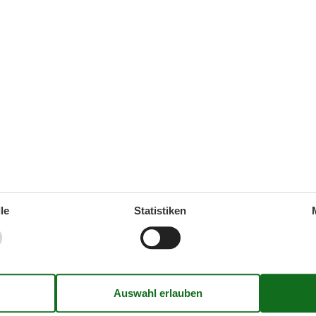
MEHR ANZEIGEN
- Sibenik-Donje Polje - 22000 -
Zu Favoriten hinzu
nik
unktionell eingerichtete Ferienhaus befindet sich in
lje, nicht
weit von Sibenik. Es steht Ihnen ein großes
ück zur Verfügung, bewachsen
7 Übernach
ersonen
2 Haustiere
Ab
EUR
Inkl. Reinigung und Ve
chlafzimmer
1 Badezimmer
Mehr info
ser 1000
Einkauf 2000
MEHR ANZEIGEN
le
Statistiken
- Sibenik-Donje Polje - 22000 -
Zu Favoriten hinzu
e Polje
unktionale Ferienhaus mit Pool befindet sich im Ort
olje, nahe
der Stadt Šibenik, und ist für Paare oder
 geeignet. Es liegt auf einem
7 Übernach