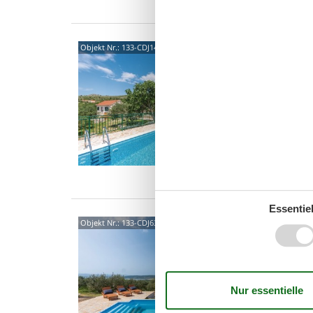
Tare 
Objekt Nr.:
133-CDJ140
Sibe
Dieses f
Donje Po
Grundst
6 P
2 S
Was
Essentiel
Tare 
Objekt Nr.:
133-CDJ639
Donj
4,0
Dieses f
Donje P
Familien