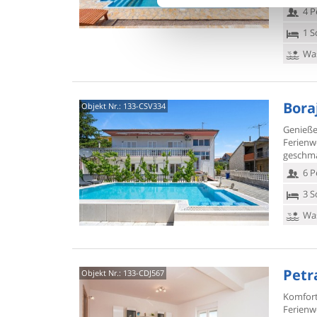
4 P
1 S
Was
Boraj
Objekt Nr.:
133-CSV334
Genieße
Ferien
geschma
6 P
3 S
Was
Petra
Objekt Nr.:
133-CDJ567
Komfort
Ferienw