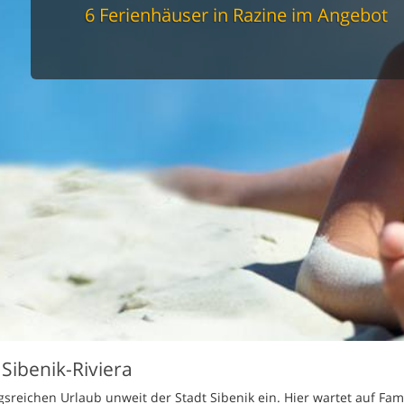
spüler
6 Ferienhäuser in Razine im Angebot
schine
r
cher
nd Sportzimmer
frei
elmöglichkeiten
nter Bereich
lage
ion für Elektroauto
undlich
Sibenik-Riviera
reichen Urlaub unweit der Stadt Sibenik ein. Hier wartet auf Fam