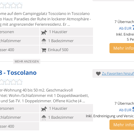
me auf dem Campingplatz Toscolano in Toscolano
 Haus: Paradies
der Ruhe in lockerer Atmosphäre -
7 Übernach
 mit angrenzender Ferienresidenz. Er
Ab
EUR
ersonen
1 Haustier
Inkl. Endre
5
Pe
chlafzimmer
1 Badezimmer
Mehr info
ser 400
Einkauf 500
MEHR ANZEIGEN
8 - Toscolano
Zu Favoriten hinzu
r-Wohnung 40 bis 50 m2. Geschmackvoll
chtet: Wohn-/Schlafzimmer
mit 1 Doppeldiwanbett,
h und Sat-TV. 1 Doppelzimmer. Offene Küche (4
7 Übernach
ersonen
1 Haustier
Ab
EUR
Inkl. Endreinigung und Versi
chlafzimmer
1 Badezimmer
Mehr info
ser 400