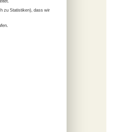
itet.
 zu Statistiken), dass wir
fügen
ufen.
tungen
847,-
inigung
rsonen
s
fügen
tungen
779,-
inigung