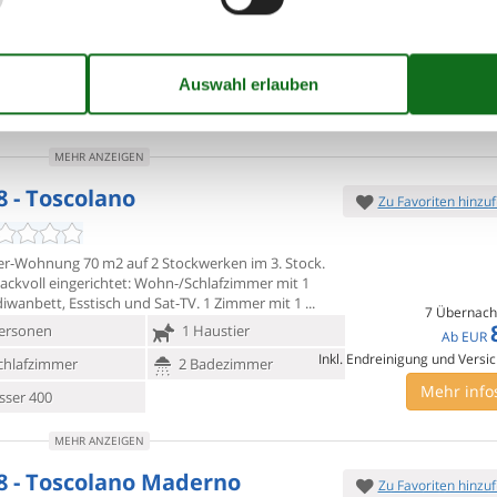
iwanbett und Sat-TV. Ausgang zum
7 Übernach
ersonen
Kein Haustier
Ab
EUR
Inkl. Endreinigung und Versi
chlafzimmer
1 Badezimmer
Mehr info
ser 250
MEHR ANZEIGEN
8 - Toscolano
Zu Favoriten hinzu
r-Wohnung 70 m2 auf 2 Stockwerken im 3. Stock.
ckvoll
eingerichtet: Wohn-/Schlafzimmer mit 1
iwanbett, Esstisch und Sat-TV. 1 Zimmer mit 1
7 Übernach
ersonen
1 Haustier
Ab
EUR
Inkl. Endreinigung und Versi
chlafzimmer
2 Badezimmer
Mehr info
ser 400
MEHR ANZEIGEN
8 - Toscolano Maderno
Zu Favoriten hinzu