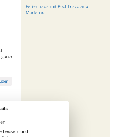
Ferienhaus mit Pool Toscolano
Maderno
r
ch
e ganze
fügen
tungen
ails
408,-
rsonen
ren.
s
verbessern und