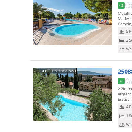
4,3
Mobilho
Maderno
Camping
5 P
2 S
Was
2508
Objekt Nr.:
313-IT2834.608.1
3,8
2-Zimme
eingeri
Esstisc
4 P
1 S
Was