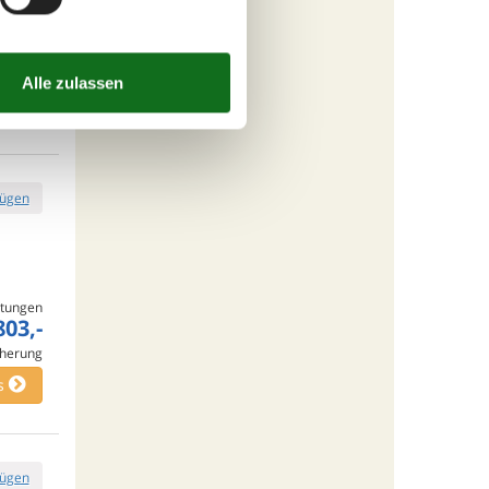
tungen
468,-
cherung
s
fügen
tungen
803,-
cherung
s
fügen