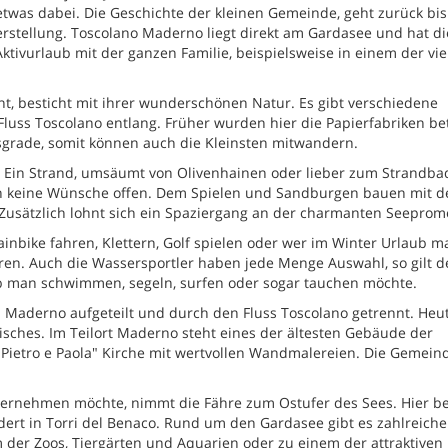
n etwas dabei. Die Geschichte der kleinen Gemeinde, geht zurück bis
erstellung. Toscolano Maderno liegt direkt am Gardasee und hat di
tivurlaub mit der ganzen Familie, beispielsweise in einem der vie
t, besticht mit ihrer wunderschönen Natur. Es gibt verschiedene
luss Toscolano entlang. Früher wurden hier die Papierfabriken be
sgrade, somit können auch die Kleinsten mitwandern.
. Ein Strand, umsäumt von Olivenhainen oder lieber zum Strandba
n keine Wünsche offen. Dem Spielen und Sandburgen bauen mit d
 Zusätzlich lohnt sich ein Spaziergang an der charmanten Seepro
nbike fahren, Klettern, Golf spielen oder wer im Winter Urlaub m
ren. Auch die Wassersportler haben jede Menge Auswahl, so gilt d
 ob man schwimmen, segeln, surfen oder sogar tauchen möchte.
 Maderno aufgeteilt und durch den Fluss Toscolano getrennt. Heut
risches. Im Teilort Maderno steht eines der ältesten Gebäude der
 Pietro e Paola" Kirche mit wertvollen Wandmalereien. Die Gemein
ternehmen möchte, nimmt die Fähre zum Ostufer des Sees. Hier be
ert in Torri del Benaco. Rund um den Gardasee gibt es zahlreiche
m der Zoos, Tiergärten und Aquarien oder zu einem der attraktiven