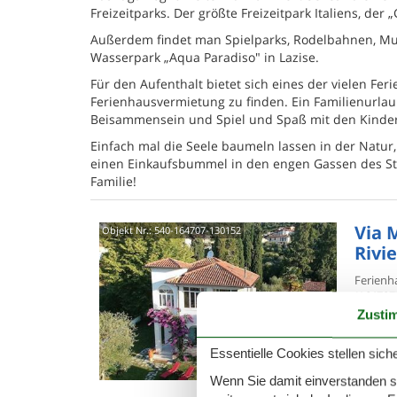
Freizeitparks. Der größte Freizeitpark Italiens, der
Außerdem findet man Spielparks, Rodelbahnen, Mu
Wasserpark „Aqua Paradiso" in Lazise.
Für den Aufenthalt bietet sich eines der vielen Fer
Ferienhausvermietung zu finden. Ein Familienurlaub
Beisammensein und Spiel und Spaß mit den Kinde
Einfach mal die Seele baumeln lassen in der Natur
einen Einkaufsbummel in den engen Gassen des Stä
Familie!
Via 
Objekt Nr.:
540-164707-130152
Rivi
Ferienh
(164707
einer hi
Zusti
8 P
Essentielle Cookies stellen siche
4 S
Wenn Sie damit einverstanden sin