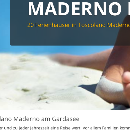
MADERNO 
spüler
schine
r
cher
20 Ferienhäuser in Toscolano Madern
nd Sportzimmer
frei
elmöglichkeiten
nter Bereich
lage
ion für Elektroauto
undlich
scolano Maderno am Gardasee
r und zu jeder Jahreszeit eine Reise wert. Vor allem Familien ko