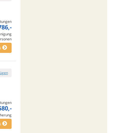
tungen
786,-
inigung
rsonen
s
fügen
tungen
580,-
cherung
s