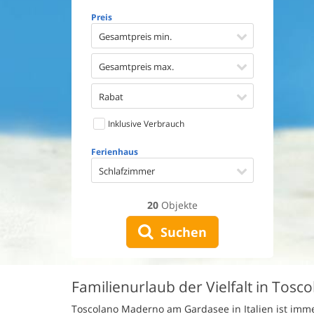
Geschirr
Preis
Waschma
Trockne
Gesamtpreis min.
Nichtrau
Spiel- u
Gesamtpreis max.
Barriere
Gute Ang
Rabat
Eingezäu
Inklusive Verbrauch
Klimaan
Ladestat
Ferienhaus
Klimafre
Schlafzimmer
20
Objekte
Suchen
Familienurlaub der Vielfalt in To
Toscolano Maderno am Gardasee in Italien ist imme