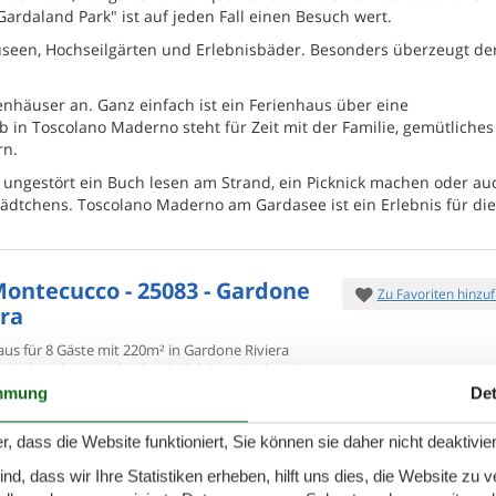
 „Gardaland Park" ist auf jeden Fall einen Besuch wert.
seen, Hochseilgärten und Erlebnisbäder. Besonders überzeugt de
ienhäuser an. Ganz einfach ist ein Ferienhaus über eine
 in Toscolano Maderno steht für Zeit mit der Familie, gemütliches
rn.
, ungestört ein Buch lesen am Strand, ein Picknick machen oder au
dtchens. Toscolano Maderno am Gardasee ist ein Erlebnis für di
Montecucco - 25083 - Gardone
Zu Favoriten hinzu
era
aus für 8 Gäste mit 220m² in Gardone Riviera
) (Erdgeschoss und
1. Stock) Erleben Sie den Charme
7 Übernach
storischen Belle-Époque-Villa am
mmung
Det
5.
Ab
EUR
ersonen
1 Haustier
8
Pe
r, dass die Website funktioniert, Sie können sie daher nicht deaktivie
chlafzimmer
3 Badezimmer
Mehr info
d, dass wir Ihre Statistiken erheben, hilft uns dies, die Website zu 