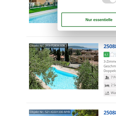
Doppeld
5 P
2 S
Was
2508
Objekt Nr.:
313-IT2834.608.3
4,1
3-Zimme
Geschma
Doppeld
7 P
2 S
Was
2508
Objekt Nr.:
521-IGS01330-MYB