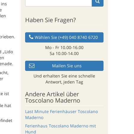
 ins
e
len
Haben Sie Fragen?
trieben.
Wählen Sie (+49) 040 8740 6720
Mo - Fr 10.00-16.00
d „Lido
Sa 10.00-14.00
en
menade.
Mailen Sie uns
acht,
Und erhalten Sie eine schnelle
er
Antwort, jeden Tag
Andere Artikel über
e ist
Toscolano Maderno
de hat
Last Minute Ferienhäuser Toscolano
Maderno
findet
Ferienhaus Toscolano Maderno mit
Hund