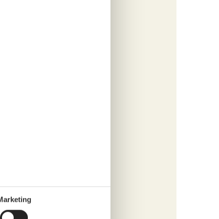
rsonen
s
fügen
tungen
245,-
cherung
s
fügen
Marketing