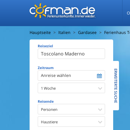
O
Ferienunterkünfte. Immer wieder.
Hauptseite
Italien
Gardasee
Ferienhaus 
Reiseziel
Ferienhaus
Entfernun
Entfernun
Zeitraum
ERWEITERTE SUCHE
Anreise wählen
Wasserbl
1 Woche
Ausstattun
Swimmin
Reisende
Whirlpoo
Sauna
Personen
Internet
Satellite
Haustiere
Kaminof