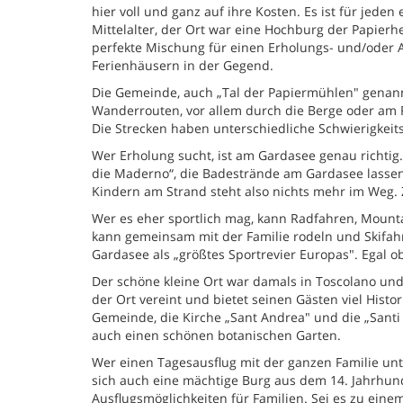
hier voll und ganz auf ihre Kosten. Es ist für jede
Mittelalter, der Ort war eine Hochburg der Papierh
perfekte Mischung für einen Erholungs- und/oder Ak
Ferienhäusern in der Gegend.
Die Gemeinde, auch „Tal der Papiermühlen" genann
Wanderrouten, vor allem durch die Berge oder am F
Die Strecken haben unterschiedliche Schwierigkeit
Wer Erholung sucht, ist am Gardasee genau richtig
die Maderno“, die Badestrände am Gardasee lasse
Kindern am Strand steht also nichts mehr im Weg.
Wer es eher sportlich mag, kann Radfahren, Mountai
kann gemeinsam mit der Familie rodeln und Skifah
Gardasee als „größtes Sportrevier Europas". Egal
Der schöne kleine Ort war damals in Toscolano und
der Ort vereint und bietet seinen Gästen viel Histo
Gemeinde, die Kirche „Sant Andrea" und die „Santi
auch einen schönen botanischen Garten.
Wer einen Tagesausflug mit der ganzen Familie un
sich auch eine mächtige Burg aus dem 14. Jahrhund
Ausflugsmöglichkeiten für Familien. Sei es zu eine