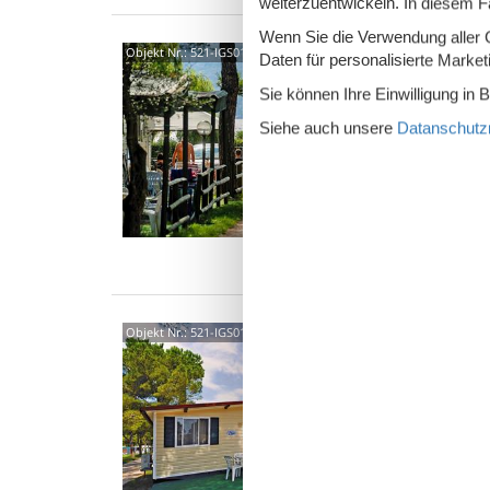
weiterzuentwickeln. In diesem F
Wenn Sie die Verwendung aller Co
2508
Objekt Nr.:
521-IGS01330-MYC
Daten für personalisierte Marke
4,3
Sie können Ihre Einwilligung in 
Mobilho
Siehe auch unsere
Datanschutzri
Maderno
Camping
5 P
2 S
Was
2508
Objekt Nr.:
521-IGS01330-MYA
4,3
Mobilho
Maderno
Camping
4 P