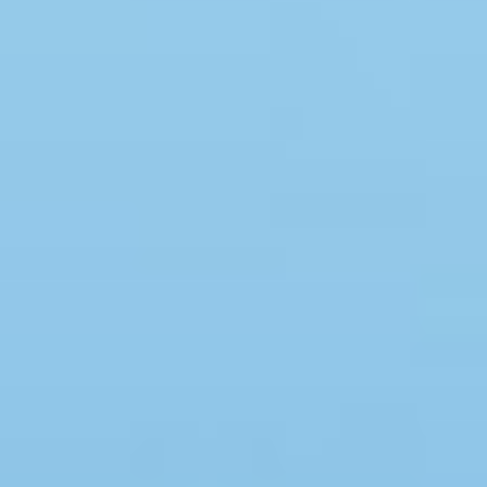
Swimmingpool
Whirlpool
Sauna
Internet
Satelliten-/Kabel TV
Kaminofen
Geschirrspüler
Waschmaschine
Trockner
Nichtraucher
Spiel- und Sportzimmer
Barrierefrei
Gute Angelmöglichkeiten
Eingezäunter Bereich
Klimaanlage
Ladestation für Elektroauto
Klimafreundlich