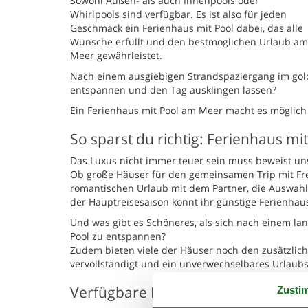
Sowohl Außen- als auch Innenpools oder
Whirlpools sind verfügbar. Es ist also für jeden
Geschmack ein Ferienhaus mit Pool dabei, das alle
Wünsche erfüllt und den bestmöglichen Urlaub am
Meer gewährleistet.
Nach einem ausgiebigen Strandspaziergang im gol
entspannen und den Tag ausklingen lassen?
Ein Ferienhaus mit Pool am Meer macht es möglich 
So sparst du richtig: Ferienhaus mi
Das Luxus nicht immer teuer sein muss beweist uns
Ob große Häuser für den gemeinsamen Trip mit Fre
romantischen Urlaub mit dem Partner, die Auswahl i
der Hauptreisesaison könnt ihr günstige Ferienhäu
Und was gibt es Schöneres, als sich nach einem 
Pool zu entspannen?
Zudem bieten viele der Häuser noch den zusätzlich
vervollständigt und ein unverwechselbares Urlaub
Verfügbare Ferienhäuser mit Pool
Zusti