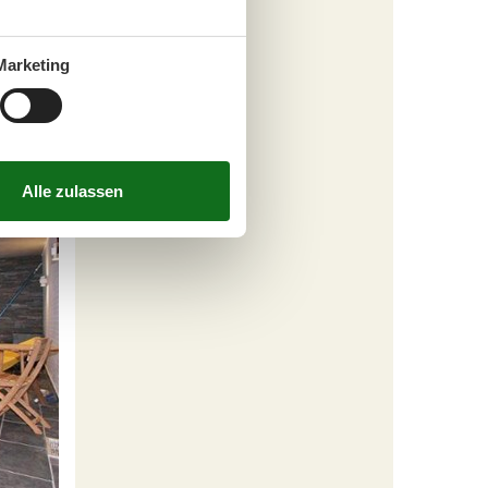
annung
spricht
Marketing