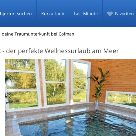
bjektnr. suchen
Kurzurlaub
Last Minute
Favoriten
de deine Traumunterkunft bei Cofman
 - der perfekte Wellnessurlaub am Meer