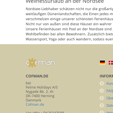
Wellnessurlaub an der Nordsee
Nordsee-Liebhaber schätzen nicht nur die großart
weitläufigen Dünenlandschaften, die Einen jedes 
verschmelzen einige unserer schönsten Ferienhäuse
Nicht nur von außen sind diese Häuser ein wahrer 
Unsere Ferienhäuser mit Pool an der Nordsee sind
Wohlbefinden bei allen Bewohnern. Zusätzlich biete
Wassersport, Yoga oder auch wandern, sodass euer
COFMAN.DE
INFOR
bei
Kon
Feline Holidays A/S
FA
Nygade 8b. 2. th
DK-7400 Herning
Übe
Danmark
Cofman.de
Dat
Imp
Ust-IdNr.: DK26347688