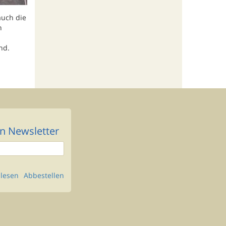
auch die
n
nd.
n Newsletter
lesen
Abbestellen