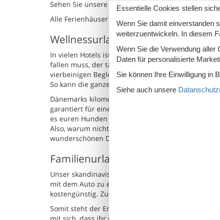
Sehen Sie unsere verfügbaren Ferienhäuser mit Poo
Essentielle Cookies stellen siche
Alle Ferienhäuser mit Pool sehen
Wenn Sie damit einverstanden sin
weiterzuentwickeln. In diesem F
Wellnessurlaub mit Hund
Wenn Sie die Verwendung aller Co
In vielen Hotels ist ein Vierbeiner nicht gerne ge
Daten für personalisierte Marke
fallen muss, der täuscht sich. Unsere traumhaft s
vierbeinigen Begleiter.
Sie können Ihre Einwilligung in 
So kann die ganze Familie ihren Urlaub voll ausko
Siehe auch unsere
Datanschutzri
Dänemarks kilometerlange Sandstrände sind perfe
garantiert für eine rundum glückliche Fellnase. Au
es euren Hunden ausgelassen herumzutollen.
Also, warum nicht euch und eurem Haustier etwas 
wunderschönen Dänemark genießen?
Familienurlaub im Ferienhaus mit 
Unser skandinavisches Nachbarland ist perfekt gee
mit dem Auto zu erreichen ist, gestaltet sich die 
kostengünstig. Zudem entgeht man auch noch der 
Somit steht der Erholung von Minute eins an nicht
mit sich, dass ihr unabhängig von Wind und Wetter