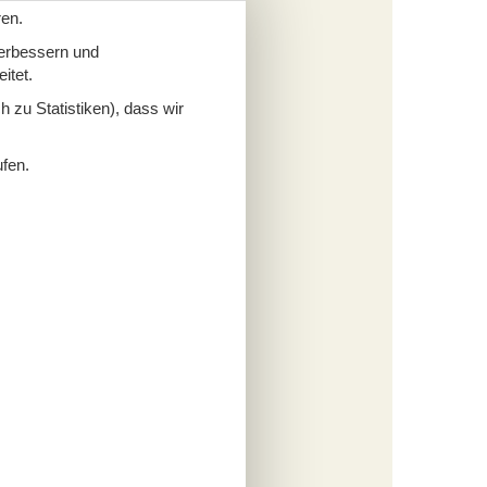
ren.
verbessern und
itet.
 zu Statistiken), dass wir
ser
n eurer
ufen.
n
glichen
equem
rteil