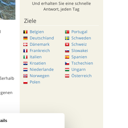
Und erhalten Sie eine schnelle
Antwort, jeden Tag
Ziele
Belgien
Portugal
l
Deutschland
Schweden
Dänemark
Schweiz
Frankreich
Slowakei
Italien
Spanien
Kroatien
Tschechien
Niederlande
Ungarn
Norwegen
Österreich
ußerhalb
Polen
eigenen
ails