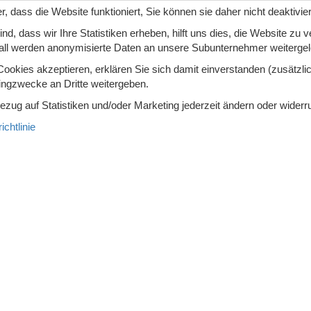
l, die am Samstag bezugsfertig sind
r, dass die Website funktioniert, Sie können sie daher nicht deaktivie
d, dass wir Ihre Statistiken erheben, hilft uns dies, die Website zu 
all werden anonymisierte Daten an unsere Subunternehmer weitergele
okies akzeptieren, erklären Sie sich damit einverstanden (zusätzlich
sehen, wer nun aber denkt, dass der Wellnessurlaub deshalb ins Was
tingzwecke an Dritte weitergeben.
chönen Ferienhäuser mit Pool erlauben oftmals auch das Mitbringe
Bezug auf Statistiken und/oder Marketing jederzeit ändern oder widerr
sten und zusammen sorgenfrei abschalten.
chtlinie
kt geeignet für ausgiebige Spaziergänge mit dem Hund und sorge
ch die großflächigen Gärten, die meist sogar eingezäunt sind, ermö
Gutes tun und den nächsten Urlaub im Ferienhaus mit Pool im
Pool
ignet für einen Ferienaufenthalt mit der ganzen Familie. Da es b
Anreise nicht nur äußerst stressfrei und angenehm sondern auch
nervenaufreibenden Hektik am Gate oder Bahngleis.
s im Weg. Ein Ferienhaus mit eigenem Pool bringt wiederum den Vo
 seid.