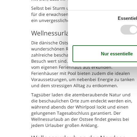
Selbst bei Sturm und Regen findet sich also immer
für die erwachsenen Bewohner . Ein Urlaub mit Pool
Essentiel
ein unvergessliches Erlebnis für Groß und Klein zu
Wellnessurlaub an der Ostsee
Die dänische Ostseeküste ist gespickt mit
wunderschönen Regionen und beheimatet
zahlreiche beschauliche Inseln, die definitiv einen
Besuch wert sind. Am besten lässt sich die Gegend
vom eigenen Ferienhaus aus erkunden.
Ferienhäuser mit Pool bieten zudem die idealen
Voraussetzungen, um nebenbei Energie zu tanken
und dem stressigen Alltag zu entkommen.
Tagsüber laden die atemberaubende Natur und
die beschaulichen Orte zum endeckt werden ein,
während abends der Whirlpool lockt und einen
gelungenen Tagesabschluss garantiert. Der
Wellnessurlaub an der Ostsee findet gewiss bei
jedem Urlauber großen Anklang.