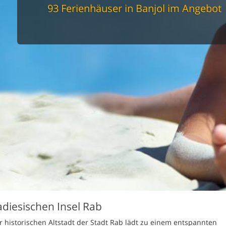
spüler
93 Ferienhäuser in Banjol im Angebot
schine
r
cher
nd Sportzimmer
frei
elmöglichkeiten
nter Bereich
lage
ion für Elektroauto
undlich
adiesischen Insel Rab
er historischen Altstadt der Stadt Rab lädt zu einem entspannten