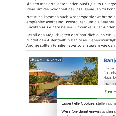
kleinen Inselorte lassen jeden Ausflug zum unverg
ideal, um die Schönheit der Insel genießen zu kön
Natürlich kommen auch Wassersportler während eine
empfehlenswert sind Bootstouren, um die Kvarner 
Buchten aus einem neuen Blickwinkel zu erkunden
Bei all den Möglichkeiten darf natürlich auch ein 
rundet den Aufenthalt in Banjol ab. Sehenswürdigke
Andrije sollten Familien ebenso ansteuern wie den
Banjo
Objekt Nr.:
133-CKR626
Erleben
Ferienha
Haus, b
11 
4 S
Zusti
Was
Essentielle Cookies stellen siche
Wenn Sie damit einverstanden sin