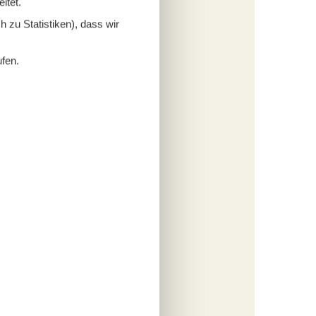
itet.
fügen
 zu Statistiken), dass wir
ufen.
tungen
704,-
cherung
s
fügen
tungen
715,-
rbrauch