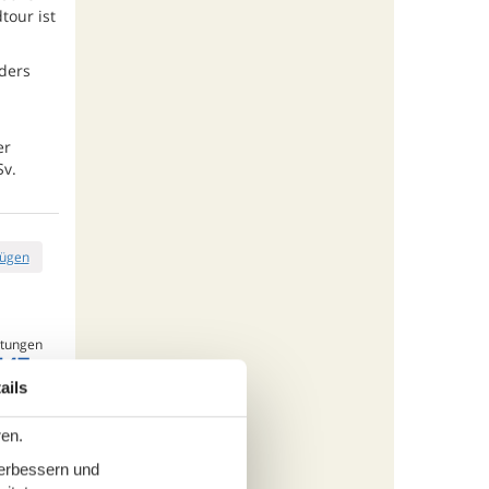
tour ist
ders
er
Sv.
fügen
tungen
147,-
ails
rbrauch
s
ren.
verbessern und