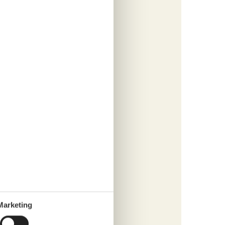
s
fügen
tungen
721,-
cherung
s
fügen
Marketing
tungen
394,-