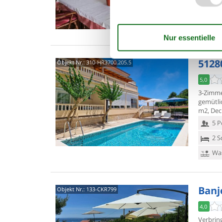
4 S
Was
5128
Objekt Nr.:
310-HR3700.205.5
5,0
3-Zimme
gemütlic
m2, Dec
5 P
2 S
Was
Banjo
Objekt Nr.:
133-CKR799
4,0
Verbring