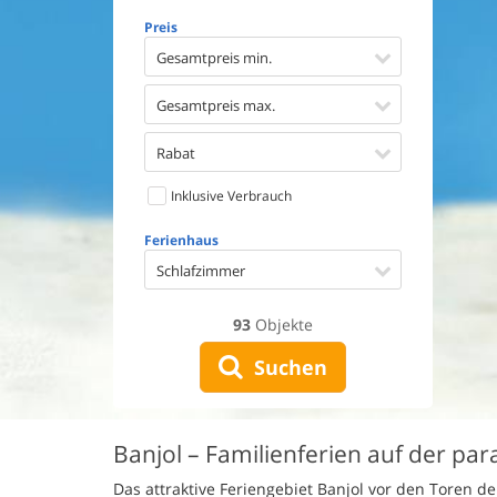
Geschirr
Preis
Waschma
Trockne
Gesamtpreis min.
Nichtrau
Spiel- u
Gesamtpreis max.
Barriere
Gute Ang
Rabat
Eingezäu
Inklusive Verbrauch
Klimaan
Ladestat
Ferienhaus
Klimafre
Schlafzimmer
93
Objekte
Suchen
Banjol – Familienferien auf der par
Das attraktive Feriengebiet Banjol vor den Toren d