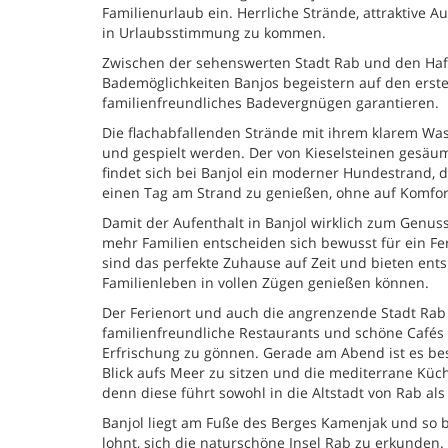
Familienurlaub ein. Herrliche Strände, attraktive
in Urlaubsstimmung zu kommen.
Zwischen der sehenswerten Stadt Rab und den Hafen
Bademöglichkeiten Banjos begeistern auf den erste
familienfreundliches Badevergnügen garantieren.
Die flachabfallenden Strände mit ihrem klarem Was
und gespielt werden. Der von Kieselsteinen gesäum
findet sich bei Banjol ein moderner Hundestrand, 
einen Tag am Strand zu genießen, ohne auf Komfor
Damit der Aufenthalt in Banjol wirklich zum Genus
mehr Familien entscheiden sich bewusst für ein Fe
sind das perfekte Zuhause auf Zeit und bieten ent
Familienleben in vollen Zügen genießen können.
Der Ferienort und auch die angrenzende Stadt Rab 
familienfreundliche Restaurants und schöne Cafés 
Erfrischung zu gönnen. Gerade am Abend ist es be
Blick aufs Meer zu sitzen und die mediterrane Küc
denn diese führt sowohl in die Altstadt von Rab al
Banjol liegt am Fuße des Berges Kamenjak und so b
lohnt, sich die naturschöne Insel Rab zu erkunden.