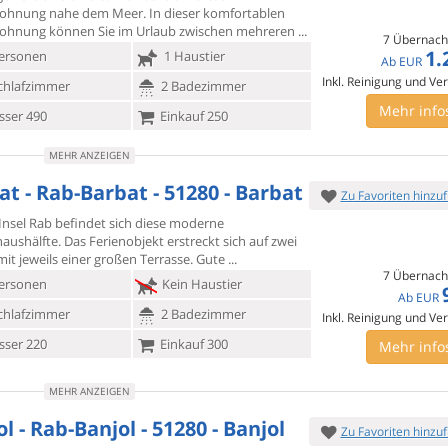
wohnung nahe dem Meer.
In dieser komfortablen
ohnung können Sie im Urlaub zwischen mehreren
7 Übernach
1.
ersonen
1 Haustier
Ab
EUR
Inkl. Reinigung und Ve
chlafzimmer
2 Badezimmer
Mehr info
ser 490
Einkauf 250
MEHR ANZEIGEN
at - Rab-Barbat - 51280 - Barbat
Zu Favoriten hinzu
 Insel Rab befindet sich diese moderne
aushälfte. Das
Ferienobjekt erstreckt sich auf zwei
it jeweils einer großen Terrasse. Gute
7 Übernach
ersonen
Kein Haustier
Ab
EUR
chlafzimmer
2 Badezimmer
Inkl. Reinigung und Ve
ser 220
Einkauf 300
Mehr info
MEHR ANZEIGEN
l - Rab-Banjol - 51280 - Banjol
Zu Favoriten hinzu