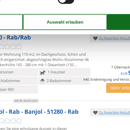
chlafzimmer
8 Badezimmer
Inkl. Endre
ser 200
Mehr info
MEHR ANZEIGEN
0 - Rab/Rab
Zu Favoriten hinzu
r-Wohnung 110 m2, im Dachgeschoss. Schön und
h eingerichtet:
abgeschrägtes Wohn-/Esszimmer 46
kenhöhe 165 - 280 cm mit 1 Diwanbett (150
7 Übernach
ersonen
1 Haustier
EUR
Inkl. Endreinigung und Versi
chlafzimmer
2 Badezimmer
Mehr info
ser 450
MEHR ANZEIGEN
l - Rab - Banjol - 51280 - Rab
Zu Favoriten hinzu
en Sie eine erholsame Auszeit in dieser