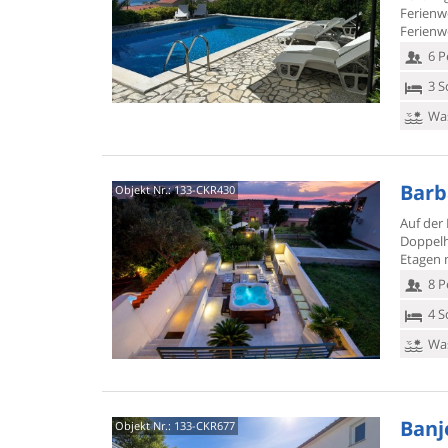
Ferien
Ferienw
6 P
3 S
Was
Barb
Objekt Nr.:
133-CKR430
Auf der
Doppelh
Etagen m
8 P
4 S
Was
Banjo
Objekt Nr.:
133-CKR677