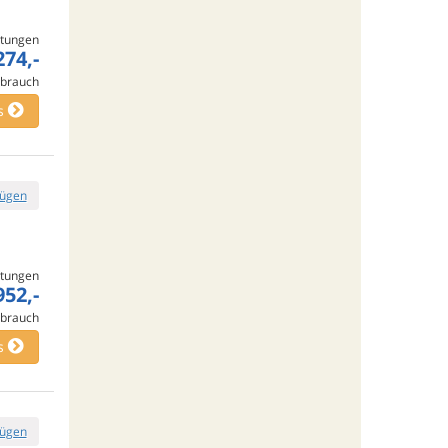
tungen
274,-
rbrauch
s
fügen
tungen
952,-
rbrauch
s
fügen