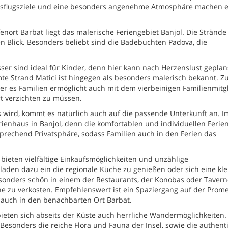
 Ausflugsziele und eine besonders angenehme Atmosphäre machen es
ort Barbat liegt das malerische Feriengebiet Banjol. Die Strände
n Blick. Besonders beliebt sind die Badebuchten Padova, die
ser sind ideal für Kinder, denn hier kann nach Herzenslust geplan
te Strand Matici ist hingegen als besonders malerisch bekannt. 
der es Familien ermöglicht auch mit dem vierbeinigen Familienmitg
t verzichten zu müssen.
s wird, kommt es natürlich auch auf die passende Unterkunft an. 
rienhaus in Banjol, denn die komfortablen und individuellen Feri
sprechend Privatsphäre, sodass Familien auch in den Ferien das
bieten vielfältige Einkaufsmöglichkeiten und unzählige
laden dazu ein die regionale Küche zu genießen oder sich eine kle
sonders schön in einem der Restaurants, der Konobas oder Tavern
he zu verkosten. Empfehlenswert ist ein Spaziergang auf der Prom
s auch in den benachbarten Ort Barbat.
ieten sich abseits der Küste auch herrliche Wandermöglichkeiten.
 Besonders die reiche Flora und Fauna der Insel, sowie die authent