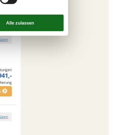
inigung
s
fügen
tungen
941,-
cherung
s
fügen