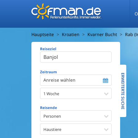
O
Ferienunterkünfte. Immer wieder.
Hauptseite
Kroatien
Kvarner Bucht
Rab (I
Reiseziel
Ferienhaus
Entfernun
Entfernun
Zeitraum
ERWEITERTE SUCHE
Anreise wählen
Wasserbl
1 Woche
Ausstattun
Swimmin
Reisende
Whirlpoo
Sauna
Personen
Internet
Satellite
Haustiere
Kaminof