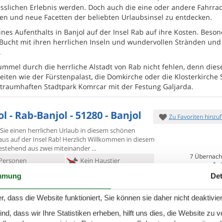
esslichen Erlebnis werden. Doch auch die eine oder andere Fahrrad
nen und neue Facetten der beliebten Urlaubsinsel zu entdecken.
s Aufenthalts in Banjol auf der Insel Rab auf ihre Kosten. Beson
Bucht mit ihren herrlichen Inseln und wundervollen Stränden und
.
Bummel durch die herrliche Alstadt von Rab nicht fehlen, denn dies
iten wie der Fürstenpalast, die Domkirche oder die Klosterkirche 
 traumhaften Stadtpark Komrcar mit der Festung Galjarda.
l - Rab-Banjol - 51280 - Banjol
Zu Favoriten hinzu
 Sie einen herrlichen Urlaub in diesem schönen
us auf der Insel
Rab! Herzlich Willkommen in diesem
estehend aus zwei miteinander
7 Übernach
Personen
Kein Haustier
4.
Ab
EUR
chlafzimmer
3 Badezimmer
mmung
Det
Inkl. Reinigung und Ve
ser 325
Einkauf 200
Mehr info
r, dass die Website funktioniert, Sie können sie daher nicht deaktivie
d, dass wir Ihre Statistiken erheben, hilft uns dies, die Website zu 
MEHR ANZEIGEN