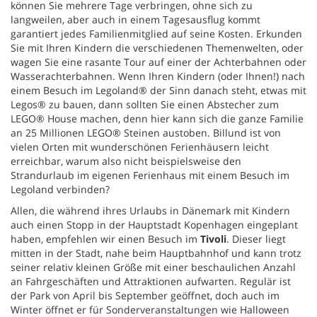
können Sie mehrere Tage verbringen, ohne sich zu
langweilen, aber auch in einem Tagesausflug kommt
garantiert jedes Familienmitglied auf seine Kosten. Erkunden
Sie mit Ihren Kindern die verschiedenen Themenwelten, oder
wagen Sie eine rasante Tour auf einer der Achterbahnen oder
Wasserachterbahnen. Wenn Ihren Kindern (oder Ihnen!) nach
einem Besuch im Legoland® der Sinn danach steht, etwas mit
Legos® zu bauen, dann sollten Sie einen Abstecher zum
LEGO® House machen, denn hier kann sich die ganze Familie
an 25 Millionen LEGO® Steinen austoben. Billund ist von
vielen Orten mit wunderschönen Ferienhäusern leicht
erreichbar, warum also nicht beispielsweise den
Strandurlaub im eigenen Ferienhaus mit einem Besuch im
Legoland verbinden?
Allen, die während ihres Urlaubs in Dänemark mit Kindern
auch einen Stopp in der Hauptstadt Kopenhagen eingeplant
haben, empfehlen wir einen Besuch im
Tivoli
. Dieser liegt
mitten in der Stadt, nahe beim Hauptbahnhof und kann trotz
seiner relativ kleinen Größe mit einer beschaulichen Anzahl
an Fahrgeschäften und Attraktionen aufwarten. Regulär ist
der Park von April bis September geöffnet, doch auch im
Winter öffnet er für Sonderveranstaltungen wie Halloween