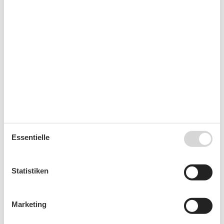
Letzte Woche ging es in unserem Blog um
Dinge die Ihr nach
Dänemark mitnehmen
solltet um euch Geld und böse
Überraschungen zu sparen. Diese Woche hingegen geht es
um das Gegenteil! Wir stellen euch 10 Dinge vor die Ihr bei
eurem Dänemarkurlaub unbedingt kaufen solltet.
Mehr lesen
10 Dinge die Ihr für euren Urlaub in
Dänemark mitnehmen solltet !
Magdalena J.
|
21. August 2019
Essentielle
Statistiken
Marketing