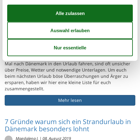
Zu den meist gestellten Fragen unserer Kunden gehören wohl
jene, was man von Deutschland mit ins Ferienhaus nehmen
sollte und was nur Platz im Auto einnimmt und Zuhause
bleiben sollte. Vor allem
Familien
und
Paare
die zum ersten
Mal nach Dänemark in den Urlaub fahren, sind oft unsicher
über Preise, Wetter und notwendige Unterlagen. Um euch
beim nächsten Urlaub böse Überraschungen und Ärger zu
ersparen, haben wir hier eine kleine Liste für euch
zusammengestellt.
Mehr lesen
7 Gründe warum sich ein Strandurlaub in
Dänemark besonders lohnt
Magdalena J.
|
08. August 2019