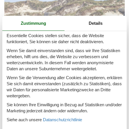
Zustimmung
Details
Essentielle Cookies stellen sicher, dass die Website
funktioniert, Sie können sie daher nicht deaktivieren.
Wenn Sie damit einverstanden sind, dass wir Ihre Statistiken
erheben, hilft uns dies, die Website zu verbessern und
Was ihr von einem
Urlaub in Balvand
erwarten könnt?
weiterzuentwickeln. In diesem Fall werden anonymisierte
Entflieht dem stressigen Alltag und genießt die entspannte
Daten an unsere Subunternehmer weitergeleitet.
Atmosphäre an wahrscheinlich Dänemarks schönstem
Sandstrand.
Wenn Sie die Verwendung aller Cookies akzeptieren, erklären
Blavand ist einer der
Top 10 Urlaubsorte
Dänemarks für
Sie sich damit einverstanden (zusätzlich zu Statistiken), dass
unsere Ferienhauskunden. Die Region gilt als besonders
wir Daten für personalisierte Marketingzwecke an Dritte
gastfreundlich und ist bei Familien, Pärchen und Urlaubern
weitergeben.
mit Hund besonders beliebt. In unserem folgenden Reise-
Sie können Ihre Einwilligung in Bezug auf Statistiken und/oder
Blog erfahrt ihr die Top-Aktivitäten, die ihr in Blavand machen
Marketing jederzeit ändern oder widerrufen.
könnt.
Siehe auch unsere
Datanschutzrichtlinie
Mehr lesen