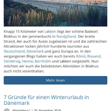
Knapp 15 Kilometer von
Løkken
liegt der schöne Badeort
Blokhus in der Jammerbucht in
Nordjylland
. Der breite
Strand, der auch für Autos zugelassen ist und die zahlreichen
Attraktionen locken jährlich hunderte touristen aus
Deutschland
,
Dänemark
und ganz Europa an. In den
vergangenen Blogs haben wir euch bereits
Römö
,
Blavand
,
Söndervig
,
Henne
,
Bornholm
und Løkken vorgestellt. Nun
möchten wir euch die beliebtesten Aktivitäten in Blokhus
auch nicht vorenthalten.
Mehr lesen
7 Gründe für einen Winterurlaub in
Dänemark
Magdalena J.
|
29. November 2019