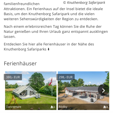
© Knuthenborg Safaripark
familienfreundlichen
Attraktionen. Ein Ferienhaus auf der Insel bietet die ideale
Basis, um den Knuthenborg Safaripark und die vielen
weiteren Sehenswürdigkeiten der Region zu entdecken.
Nach einem erlebnisreichen Tag können Sie die Ruhe der
Natur genießen und Ihren Urlaub ganz entspannt ausklingen
lassen.
Entdecken Sie hier alle Ferienhäuser in der Nähe des
Knuthenborg Safariparks ⬇️
Ferienhäuser
380,-
EUR
298,-
EUR
Dannemare
Rödby
N
6
8