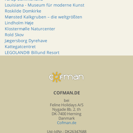
Louisiana - Museum für moderne Kunst
Roskilde Domkirke
Mønsted Kalkgruben – die weltgrößten
Lindholm Høje
Klostermølle Naturcenter
Rold Skov
Jægersborg Dyrehave
Kattegatcentret
LEGOLAND® Billund Resort
COFMAN.DE
bei
Feline Holidays A/S
Nygade 8b. 2. th
DK-7400 Herning
Danmark
Cofman.de
Ust-IdNr.: DK26347688