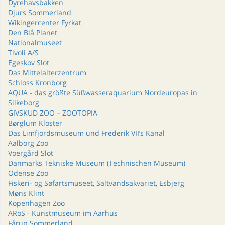
Dyrehavsbakken
Djurs Sommerland
Wikingercenter Fyrkat
Den Blå Planet
Nationalmuseet
Tivoli A/S
Egeskov Slot
Das Mittelalterzentrum
Schloss Kronborg
AQUA - das größte Süßwasseraquarium Nordeuropas in
Silkeborg
GIVSKUD ZOO – ZOOTOPIA
Børglum Kloster
Das Limfjordsmuseum und Frederik VII’s Kanal
Aalborg Zoo
Voergård Slot
Danmarks Tekniske Museum (Technischen Museum)
Odense Zoo
Fiskeri- og Søfartsmuseet, Saltvandsakvariet, Esbjerg
Møns Klint
Kopenhagen Zoo
ARoS - Kunstmuseum im Aarhus
Fårup Sommerland