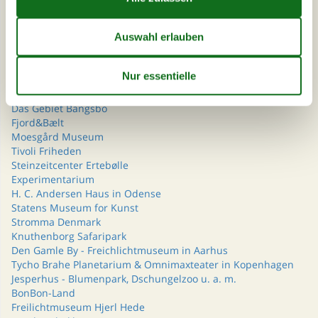
Das Wikingerschiffsmuseum
Nordsøen Oceanarium
LEGO® House
Randers Regnskov
Hammershus auf Bornholm
Ny Carlsberg Glyptotek
Universe Science Park
Das Gebiet Bangsbo
Fjord&Bælt
Moesgård Museum
Tivoli Friheden
Steinzeitcenter Ertebølle
Experimentarium
H. C. Andersen Haus in Odense
Statens Museum for Kunst
Stromma Denmark
Knuthenborg Safaripark
Den Gamle By - Freichlichtmuseum in Aarhus
Tycho Brahe Planetarium & Omnimaxteater in Kopenhagen
Jesperhus - Blumenpark, Dschungelzoo u. a. m.
BonBon-Land
Freilichtmuseum Hjerl Hede