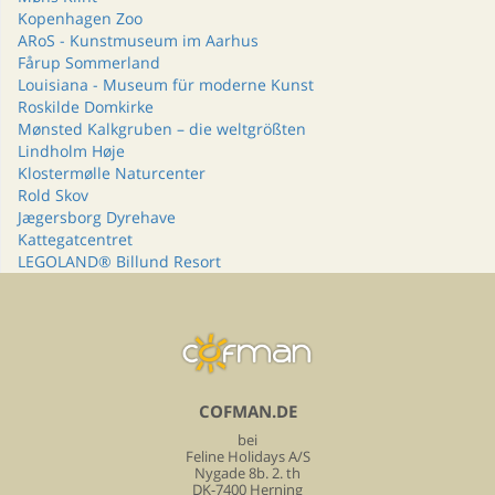
Kopenhagen Zoo
ARoS - Kunstmuseum im Aarhus
Fårup Sommerland
Louisiana - Museum für moderne Kunst
Roskilde Domkirke
Mønsted Kalkgruben – die weltgrößten
Lindholm Høje
Klostermølle Naturcenter
Rold Skov
Jægersborg Dyrehave
Kattegatcentret
LEGOLAND® Billund Resort
COFMAN.DE
bei
Feline Holidays A/S
Nygade 8b. 2. th
DK-7400 Herning