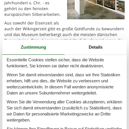
Jahrhundert v. Chr. - es
gehört zu den feinsten
europäischen Silberarbeiten.
Aus sowohl der Eisenzeit als
auch der Wikingerzeit gibt es große Goldfunde zu bewundern
und das Museum beherbergt auch die meisten dänischen
Runensteine. Dazu kommen mittelalterliche Sammlungen die
wichtigste Münzsammlung des Landes.
Zustimmung
Details
Öffnungszeiten:
https://en.natmus.dk/museums/the-national-
Essentielle Cookies stellen sicher, dass die Website
museum-of-denmark/opening-hours/
funktioniert, Sie können sie daher nicht deaktivieren.
Preise:
freier Eintritt
Wenn Sie damit einverstanden sind, dass wir Ihre Statistiken
erheben, hilft uns dies, die Website zu verbessern und
Ferienhäuser
weiterzuentwickeln. In diesem Fall werden anonymisierte
Daten an unsere Subunternehmer weitergeleitet.
2.687,-
EUR
677,-
EUR
1
Wenn Sie die Verwendung aller Cookies akzeptieren, erklären
Sie sich damit einverstanden (zusätzlich zu Statistiken), dass
wir Daten für personalisierte Marketingzwecke an Dritte
weitergeben.
Sie können Ihre Einwilligung in Bezug auf Statistiken und/oder