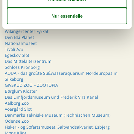
Jesperhus - Blumenpark, Dschungelzoo u. a. m.
BonBon-Land
Freilichtmuseum Hjerl Hede
Dyrehavsbakken
Djurs Sommerland
Wikingercenter Fyrkat
Den Blå Planet
Nationalmuseet
Tivoli A/S
Egeskov Slot
Das Mittelalterzentrum
Schloss Kronborg
AQUA - das größte Süßwasseraquarium Nordeuropas in
Silkeborg
GIVSKUD ZOO – ZOOTOPIA
Børglum Kloster
Das Limfjordsmuseum und Frederik VII’s Kanal
Aalborg Zoo
Voergård Slot
Danmarks Tekniske Museum (Technischen Museum)
Odense Zoo
Fiskeri- og Søfartsmuseet, Saltvandsakvariet, Esbjerg
Møns Klint