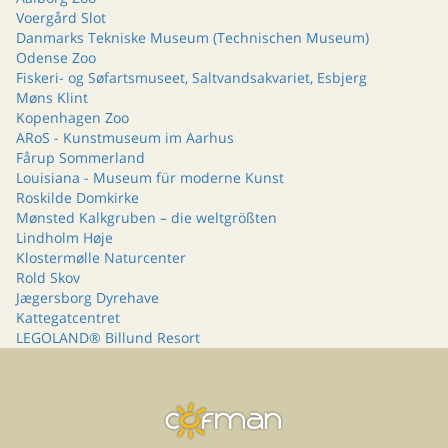
Voergård Slot
Danmarks Tekniske Museum (Technischen Museum)
Odense Zoo
Fiskeri- og Søfartsmuseet, Saltvandsakvariet, Esbjerg
Møns Klint
Kopenhagen Zoo
ARoS - Kunstmuseum im Aarhus
Fårup Sommerland
Louisiana - Museum für moderne Kunst
Roskilde Domkirke
Mønsted Kalkgruben – die weltgrößten
Lindholm Høje
Klostermølle Naturcenter
Rold Skov
Jægersborg Dyrehave
Kattegatcentret
LEGOLAND® Billund Resort