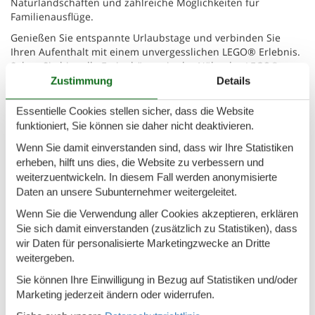
Naturlandschaften und zahlreiche Möglichkeiten für
Familienausflüge.
Genießen Sie entspannte Urlaubstage und verbinden Sie
Ihren Aufenthalt mit einem unvergesslichen LEGO® Erlebnis.
Sehen Sie hier alle Ferienhäuser in der Nähe des LEGO®
House ⬇️
Zustimmung
Details
Essentielle Cookies stellen sicher, dass die Website
Ferienhäuser
funktioniert, Sie können sie daher nicht deaktivieren.
Wenn Sie damit einverstanden sind, dass wir Ihre Statistiken
862,-
EUR
599,-
EUR
erheben, hilft uns dies, die Website zu verbessern und
weiterzuentwickeln. In diesem Fall werden anonymisierte
Daten an unsere Subunternehmer weitergeleitet.
Wenn Sie die Verwendung aller Cookies akzeptieren, erklären
Sie sich damit einverstanden (zusätzlich zu Statistiken), dass
Grindsted
Hovborg
E
8
6
wir Daten für personalisierte Marketingzwecke an Dritte
weitergeben.
Alle Optionen anzeigen
Sie können Ihre Einwilligung in Bezug auf Statistiken und/oder
Marketing jederzeit ändern oder widerrufen.
Angebote und Rabatte auf