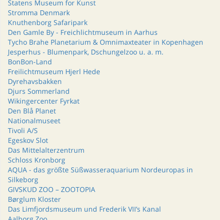
Statens Museum for Kunst
Stromma Denmark
Knuthenborg Safaripark
Den Gamle By - Freichlichtmuseum in Aarhus
Tycho Brahe Planetarium & Omnimaxteater in Kopenhagen
Jesperhus - Blumenpark, Dschungelzoo u. a. m.
BonBon-Land
Freilichtmuseum Hjerl Hede
Dyrehavsbakken
Djurs Sommerland
Wikingercenter Fyrkat
Den Blå Planet
Nationalmuseet
Tivoli A/S
Egeskov Slot
Das Mittelalterzentrum
Schloss Kronborg
AQUA - das größte Süßwasseraquarium Nordeuropas in
Silkeborg
GIVSKUD ZOO – ZOOTOPIA
Børglum Kloster
Das Limfjordsmuseum und Frederik VII’s Kanal
Aalborg Zoo