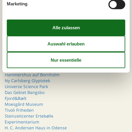
Wählen Sie aus 276 Ferienhäusern
Marketing
Alle Sehenswürdigkeiten
GoBoat
Scandlines Deutschland
WOW PARK Skjern
WOW PARK Billund
Das Wikingerschiffsmuseum
Nordsøen Oceanarium
LEGO® House
Randers Regnskov
Hammershus auf Bornholm
Ny Carlsberg Glyptotek
Universe Science Park
Das Gebiet Bangsbo
Fjord&Bælt
Moesgård Museum
Tivoli Friheden
Steinzeitcenter Ertebølle
Experimentarium
H. C. Andersen Haus in Odense